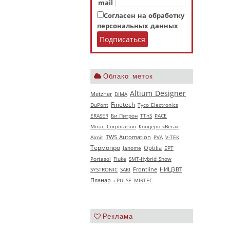
mail
Согласен на обработку
персональных данных
Облако меток
Altium Designer
Metzner
DIMA
Finetech
DuPont
Tyco Electronics
ERASER
Би Питрон
TTnS
РАСЕ
Mirae Corporation
Концерн «Вега»
Almit
TWS Automation
PVA
V‑TEK
Термопро
Janome
Optilia
EPT
Portasol
Fluke
SMT-Hybrid Show
НИЦЭВТ
SYSTRONIC
SAKI
Frontline
Планар
i-PULSE
MIRTEC
Реклама