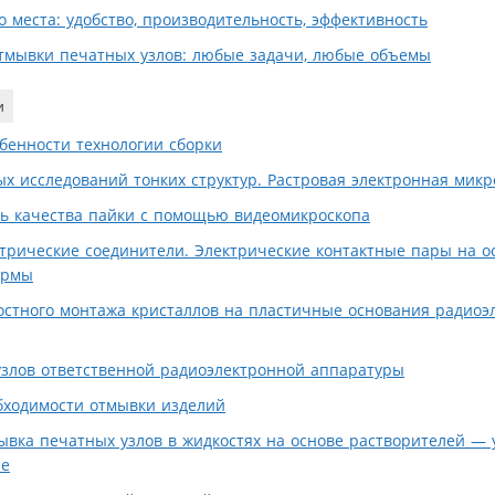
 места: удобство, производительность, эффективность
тмывки печатных узлов: любые задачи, любые объемы
и
бенности технологии сборки
х исследований тонких структур. Растровая электронная микр
ь качества пайки с помощью видеомикроскопа
трические соединители. Электрические контактные пары на ос
ормы
остного монтажа кристаллов на пластичные основания радиоэ
злов ответственной радиоэлектронной аппаратуры
бходимости отмывки изделий
ывка печатных узлов в жидкостях на основе растворителей — 
ие