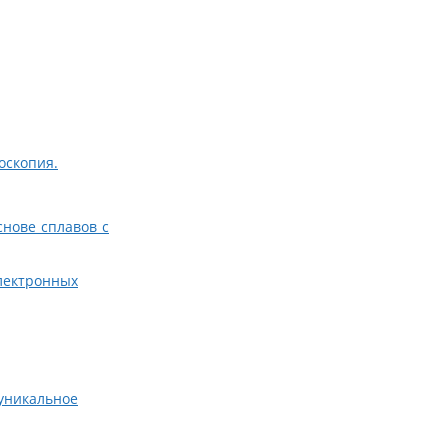
оскопия.
нове сплавов с
лектронных
уникальное