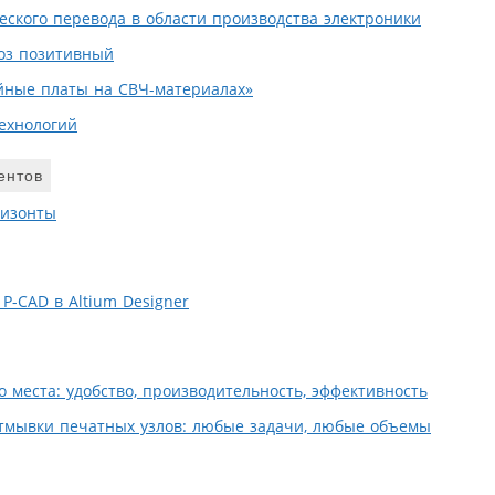
еского перевода в области производства электроники
оз позитивный
йные платы на СВЧ-материалах»
технологий
ентов
ризонты
P-CAD в Altium Designer
 места: удобство, производительность, эффективность
тмывки печатных узлов: любые задачи, любые объемы