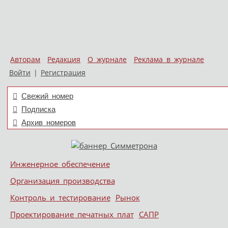
Авторам
Редакция
О журнале
Реклама в журнале
Войти
|
Регистрация
Свежий номер
Подписка
Архив номеров
Skip to content
Инженерное обеспечение
Меню
Организация производства
Контроль и тестирование
Рынок
Проектирование печатных плат
САПР