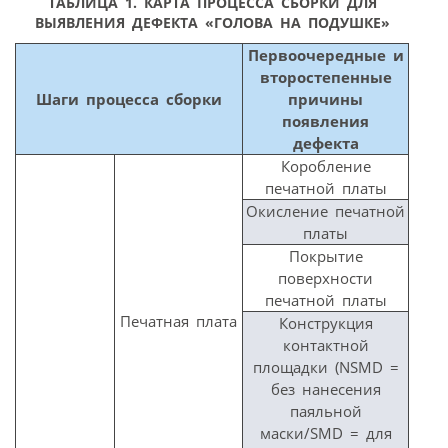
ТАБЛИЦА 1. КАРТА ПРОЦЕССА СБОРКИ ДЛЯ
ВЫЯВЛЕНИЯ ДЕФЕКТА «ГОЛОВА НА ПОДУШКЕ»
Первоочередные
и
второстепенные
Шаги
процесса
сборки
причины
появления
дефекта
Коробление
печатной платы
Окисление печатной
платы
Покрытие
поверхности
печатной платы
Печатная плата
Конструкция
контактной
площадки (NSMD =
без нанесения
паяльной
маски/SMD = для