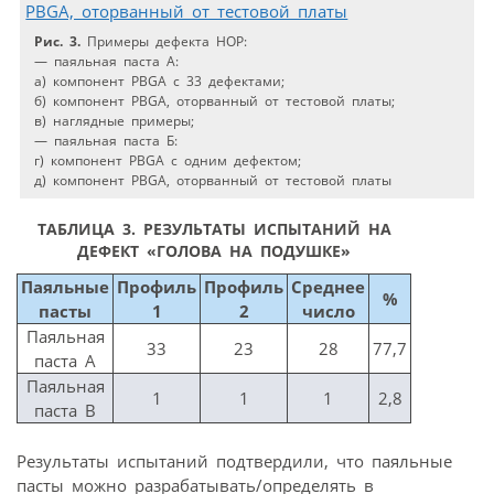
Рис. 3.
Примеры дефекта HOP:
— паяльная паста А:
а) компонент PBGA с 33 дефектами;
б) компонент PBGA, оторванный от тестовой платы;
в) наглядные примеры;
— паяльная паста Б:
г) компонент PBGA с одним дефектом;
д) компонент PBGA, оторванный от тестовой платы
ТАБЛИЦА 3. РЕЗУЛЬТАТЫ ИСПЫТАНИЙ НА
ДЕФЕКТ «ГОЛОВА НА ПОДУШКЕ»
Паяльные
Профиль
Профиль
Среднее
%
пасты
1
2
число
Паяльная
33
23
28
77,7
паста А
Паяльная
1
1
1
2,8
паста В
Результаты испытаний подтвердили, что паяльные
пасты можно разрабатывать/определять в