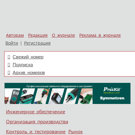
Авторам
Редакция
О журнале
Реклама в журнале
Войти
|
Регистрация
Свежий номер
Подписка
Архив номеров
Skip to content
Инженерное обеспечение
Меню
Организация производства
Контроль и тестирование
Рынок