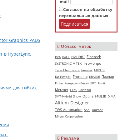
mail
Согласен на обработку
»
персональных данных
tor Graphics PADS
Облако меток
 в HyperLynx.
НИЦЭВТ
Finetech
PVA
РАСЕ
Термопро
SYSTRONIC
V‑TEK
Tyco Electronics
Janome
MIRTEC
Би Питрон
Frontline
ERASER
Планар
Fluke
Концерн «Вега»
EPT
Almit
ями для гибких,
Metzner
TTnS
Portasol
SMT-Hybrid Show
Optilia
i-PULSE
DIMA
Altium Designer
TWS Automation
SAKI
DuPont
Mirae Corporation
ения
лат.
Реклама