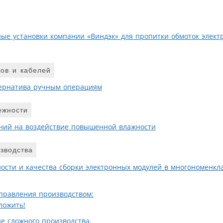
ные установки компании «Виндэк» для пропитки обмоток элект
ов и кабелей
тернатива ручным операциям
ежности
ний на воздействие повышенной влажности
зводства
сти и качества сборки электронных модулей в многономенкл
правления производством:
ложить!
е сложного производства.