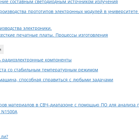
ние составным светодиодным источником излучения
роизводства прототипов электронных модулей в университете
изводства электроники.
-жесткие печатные платы. Процессы изготовления
и
ь радиоэлектронные компоненты
ста со стабильным температурным режимом
машина, способная справиться с любыми задачами
ов материалов в СВЧ-диапазоне с помощью ПО для анализа 
t N1500A
 ли?