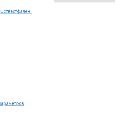
 Оствестфален-
параметров