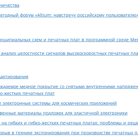
ничества
егодный форум «Altium: навстречу российскому пользователю
нципиальных схем и печатных плат в программной среде Men
 анализ целостности сигналов высокоскоростных печатных плат
дактирования
ждаемое медное покрытие со снятыми внутренними напряжени
о-жестких печатных плат
е электронные системы для космических приложений
венные материалы подложек для эластичной электроники
 на гибких и гибко-жестких печатных платах: проблемы и реш
орыв в технике экспонирования при производстве печатных п