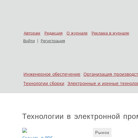
Авторам
Редакция
О журнале
Реклама в журнале
Войти
|
Регистрация
Skip to content
Инженерное обеспечение
Организация производс
Меню
Технологии сборки
Электронные и ионные техноло
Технологии в электронной пр
Рынок
Скачать в PDF