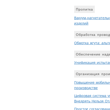
Пропитка
Вакуум-нагнетатель
изделий
Обработка провод
Обмотка жгута: аль
Обеспечение над
Унификация испыта
Организация прои
Повышение мобильно
производстве
Цифровая система у
Внедрять Нельзя От
Простое согласовани