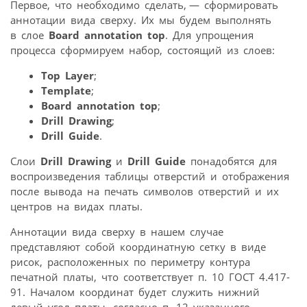
Первое, что необходимо сделать, — сформировать
аннотации вида сверху. Их мы будем выполнять
в слое
Board annotation top
. Для упрощения
процесса сформируем набор, состоящий из слоев:
Top Layer
;
Template
;
Board annotation top
;
Drill Drawing
;
Drill Guide
.
Слои
Drill Drawing
и
Drill Guide
понадобятся для
воспроизведения таблицы отверстий и отображения
после вывода на печать символов отверстий и их
центров на видах платы.
Аннотации вида сверху в нашем случае
представляют собой координатную сетку в виде
рисок, расположенных по периметру контура
печатной платы, что соответствует п. 10 ГОСТ 4.417­
91. Началом координат будет служить нижний
левый угол платы, согласно п. 12 указанного