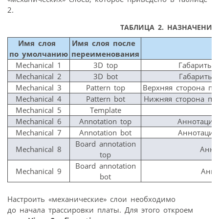
2.
ТАБЛИЦА 2. НАЗНАЧЕНИЕ
Имя
слоя
Имя
слоя
после
по
умолчанию
переименования
Mechanical 1
3D top
Габариты 
Mechanical 2
3D bot
Габариты 
Mechanical 3
Pattern top
Верхняя сторона пл
Mechanical 4
Pattern bot
Нижняя сторона пл
Mechanical 5
Template
Mechanical 6
Annotation top
Аннотации
Mechanical 7
Annotation bot
Аннотации
Board annotation
Mechanical 8
Анно
top
Board annotation
Mechanical 9
Анно
bot
Настроить «механические» слои необходимо
до начала трассировки платы. Для этого откроем