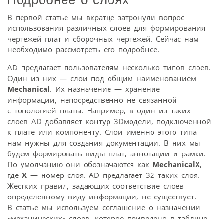
Подробнее о слоях
В первой статье мы вкратце затронули вопрос
использования различных слоев для формирования
чертежей плат и сборочных чертежей. Сейчас нам
необходимо рассмотреть его подробнее.
AD предлагает пользователям несколько типов слоев.
Один из них — слои под общим наименованием
Mechanical
. Их назначение — хранение
информации, непосредственно не связанной
с топологией платы. Например, в один из таких
слоев AD добавляет контур 3D­модели, подключенной
к плате или компоненту. Слои именно этого типа
нам нужны для создания документации. В них мы
будем формировать виды плат, аннотации и рамки.
По умолчанию они обозначаются как
MechanicalX
,
где
X
— номер слоя. AD предлагает 32 таких слоя.
Жестких правил, задающих соответствие слоев
определенному виду информации, не существует.
В статье мы используем соглашение о назначении
«механических» слоев, которое приведено в таблице