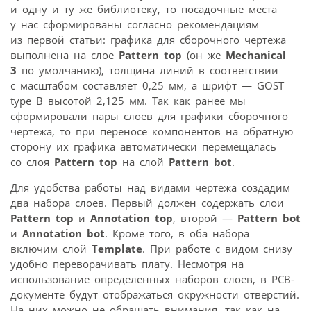
и одну и ту же библиотеку, то посадочные места
у нас сформированы согласно рекомендациям
из первой статьи: графика для сборочного чертежа
выполнена на слое
Pattern top
(он же
Mechanical
3
по умолчанию), толщина линий в соответствии
с масштабом составляет 0,25 мм, а шрифт — GOST
type B высотой 2,125 мм. Так как ранее мы
сформировали пары слоев для графики сборочного
чертежа, то при переносе компонентов на обратную
сторону их графика автоматически перемещалась
со слоя
Pattern top
на слой
Pattern bot
.
Для удобства работы над видами чертежа создадим
два набора слоев. Первый должен содержать слои
Pattern top
и
Annotation top
, второй —
Pattern bot
и
Annotation bot
. Кроме того, в оба набора
включим слой
Template
. При работе с видом снизу
удобно переворачивать плату. Несмотря на
использование определенных наборов слоев, в PCB-
документе будут отображаться окружности отверстий.
На них можно не обращать внимания, так как на