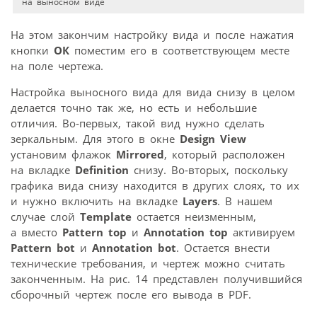
на выносном виде
На этом закончим настройку вида и после нажатия
кнопки
ОК
поместим его в соответствующем месте
на поле чертежа.
Настройка выносного вида для вида снизу в целом
делается точно так же, но есть и небольшие
отличия. Во‑первых, такой вид нужно сделать
зеркальным. Для этого в окне
Design View
установим флажок
Mirrored
, который расположен
на вкладке
Definition
снизу. Во‑вторых, поскольку
графика вида снизу находится в других слоях, то их
и нужно включить на вкладке
Layers
. В нашем
случае слой
Template
остается неизменным,
а вместо
Pattern top
и
Annotation top
активируем
Pattern bot
и
Annotation bot
. Остается внести
технические требования, и чертеж можно считать
законченным. На рис. 14 представлен получившийся
сборочный чертеж после его вывода в PDF.