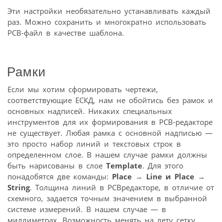
Эти настройки необязательно устанавливать каждый
раз. Можно сохранить и многократно использовать
PCB­-файл в качестве шаблона.
Рамки
Если мы хотим сформировать чертежи,
соответствующие ЕСКД, нам не обойтись без рамок и
основных надписей. Никаких специальных
инструментов для их формирования в PCB­-редакторе
не существует. Любая рамка с основной надписью —
это просто набор линий и текстовых строк в
определенном слое. В нашем случае рамки должны
быть нарисованы в слое
Template
. Для этого
понадобятся две команды:
Place
→
Line и Place
→
String
. Толщина линий в PCB­редакторе, в отличие от
схемного, задается точным значением в выбранной
системе измерений. В нашем случае — в
миллиметрах. Возможность менять на лету сетку