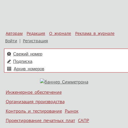
Авторам
Редакция
О журнале
Реклама в журнале
Войти
|
Регистрация
Свежий номер
Подписка
Архив номеров
Skip to content
Инженерное обеспечение
Меню
Организация производства
Контроль и тестирование
Рынок
Проектирование печатных плат
САПР