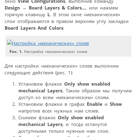
окно
View Configurations
, выполнив команду
Design
→
Board Layers & Colors…
, или нажмем
горячую клавишу
L
. В этом окне «механические»
слои отображаются в правом верхнем углу закладки
Board Layers And Colors
.
Рис. 1.
Настройка «механических» слоев
Для настройки «механических» слоев выполним
следующие действия (рис. 1):
Установим флажок
Only show enabled
mechanical Layers
. Таким образом мы получим
доступ ко всем «механическим» слоям.
Установим флажки в графах
Enable
и
Show
напротив всех нужных нам слоев.
Снимем флажок
Only show enabled
mechanical Layers
, и тогда останутся
доступными только нужные нам слои.