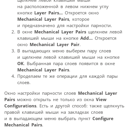
щелкнем левой клавишей мыши
на расположенной в левом нижнем углу
кнопке
Layer Pairs…
Откроется окно
Mechanical Layer Pairs
, которое
и предназначено для настройки парности.
В окне
Mechanical Layer Pairs
щелкнем левой
клавишей мыши на кнопке
Add…
Откроется
окно
Mechanical Layer Pair
.
В выпадающих меню выберем пару слоев
и щелкнем левой клавишей мыши на кнопке
OK
. Выбранная пара слоев появится в окне
Mechanical Layer Pairs
.
Проделаем те же операции для каждой пары
слоев.
Окно настройки парности слоев
Mechanical
Layer
Pairs
можно открыть не только из окна
View
Configurations
. Есть и другой способ: также щелкнуть
правой клавишей мыши на закладках слоев
и в выпадающем меню выбрать пункт
Configure
Mechanical Pairs
.