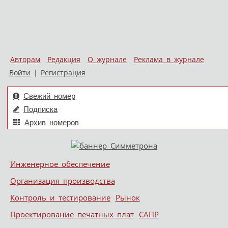
Авторам
Редакция
О журнале
Реклама в журнале
Войти
|
Регистрация
Свежий номер
Подписка
Архив номеров
Skip to content
Инженерное обеспечение
Меню
Организация производства
Контроль и тестирование
Рынок
Проектирование печатных плат
САПР