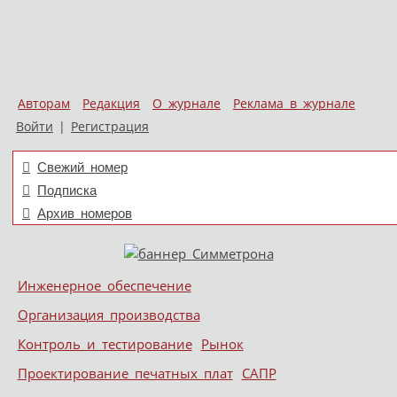
Авторам
Редакция
О журнале
Реклама в журнале
Войти
|
Регистрация
Свежий номер
Подписка
Архив номеров
Skip to content
Инженерное обеспечение
Меню
Организация производства
Контроль и тестирование
Рынок
Проектирование печатных плат
САПР