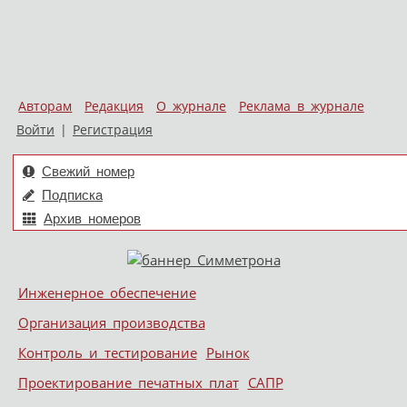
Авторам
Редакция
О журнале
Реклама в журнале
Войти
|
Регистрация
Свежий номер
Подписка
Архив номеров
Skip to content
Инженерное обеспечение
Меню
Организация производства
Контроль и тестирование
Рынок
Проектирование печатных плат
САПР