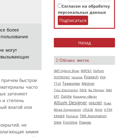
Согласен на обработку
персональных данных
се более
спользование
не могут
х, вызывающих
Облако меток
SMT-Hybrid Show
MIRTEC
DuPont
Finetech
SYSTRONIC
Janome
PVA
, причем быстрое
Термопро
TTnS
Metzner
 материалы часто
Tyco Electronics
РАСЕ
Би Питрон
SAKI
рые затеняют
EPT
Optilia
Концерн «Вега»
 и степень
Altium Designer
НИЦЭВТ
Fluke
ный влагой или
Mirae Corporation
i-PULSE
Almit
V‑TEK
ERASER
Portasol
TWS Automation
DIMA
Frontline
Планар
окрытий, не
полагающая химия