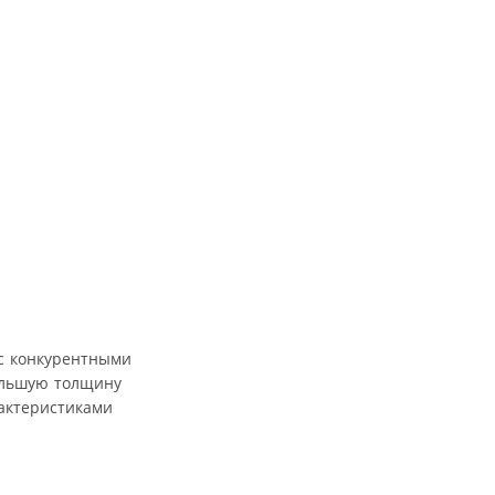
 с конкурентными
большую толщину
актеристиками