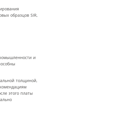
лирования
вых образцов SIR,
промышленности и
пособны
мальной толщиной,
екомендациям
сле этого платы
уально