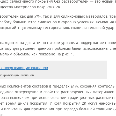
роцесс селективного покрытия без растворителей — это новый 
ущества материалов покрытия 2K.
орителей как для УФ-, так и для силиконовых материалов, тр
аботу большинства силиконов в суровых условиях. Компания E
покрытий тщательному тестированию, включая тепловой удар, 
находится на достаточно низком уровне, а поддержание прав
поэтому для решения данной проблемы были использованы сп
малым объемом, как показано на рис. 1.
покрывающих клапанов
ных компонентов составов в пределах ±1%, сохраняя контроль
одимое отверждение и свойства распределенных материалов. 
и раза выше, чем при использовании традиционных распылит
ет время цикла покрытия. И хотя покрытия 2K могут наносить
ы и испытаны для применения при гораздо большей толщине (2
ов.