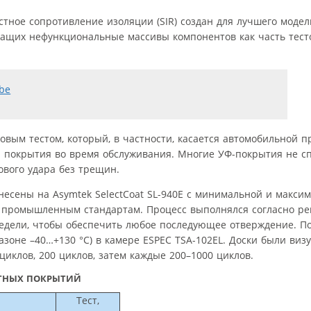
тное сопротивление изоляции (SIR) создан для лучшего моде
щих нефункциональные массивы компонентов как часть тесто
овым тестом, который, в частности, касается автомобильной 
 покрытия во время обслуживания. Многие УФ-покрытия не с
вого удара без трещин.
есены на Asymtek SelectCoat SL-940E с минимальной и макси
о промышленным стандартам. Процесс выполнялся согласно р
едели, чтобы обеспечить любое последующее отверждение. По
азоне –40…+130 °C) в камере ESPEC TSA-102EL. Доски были виз
иклов, 200 циклов, затем каждые 200–1000 циклов.
ИТНЫХ ПОКРЫТИЙ
Тест,