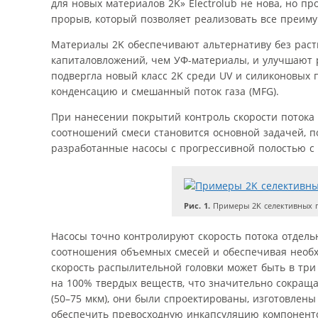
для новых материалов 2K» Electrolub не нова, но п
прорыв, который позволяет реализовать все преим
Материалы 2K обеспечивают альтернативу без раств
капиталовложений, чем УФ-материалы, и улучшают р
подвергла новый класс 2K среди UV и силиконовых 
конденсацию и смешанный поток газа (MFG).
При нанесении покрытий контроль скорости потока 
соотношений смеси становится основной задачей, 
разработанные насосы с прогрессивной полостью с 
Рис. 1.
Примеры 2K селективных 
Насосы точно контролируют скорость потока отдель
соотношения объемных смесей и обеспечивая необх
скорость распылительной головки может быть в тр
на 100% твердых веществ, что значительно сокраща
(50–75 мкм), они были спроектированы, изготовлен
обеспечить превосходную инкапсуляцию компонент