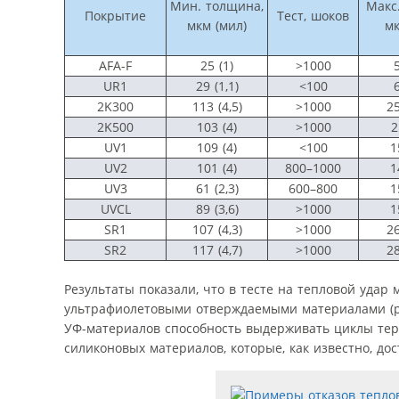
Мин. толщина,
Макс
Покрытие
Тест, шоков
мкм (мил)
мк
AFA-F
25 (1)
>1000
5
UR1
29 (1,1)
<100
6
2K300
113 (4,5)
>1000
25
2K500
103 (4)
>1000
2
UV1
109 (4)
<100
1
UV2
101 (4)
800–1000
1
UV3
61 (2,3)
600–800
1
UVCL
89 (3,6)
>1000
1
SR1
107 (4,3)
>1000
26
SR2
117 (4,7)
>1000
28
Результаты показали, что в тесте на тепловой уда
ультрафиолетовыми отверждаемыми материалами (ри
УФ-материалов способность выдерживать циклы тер
силиконовых материалов, которые, как известно, д