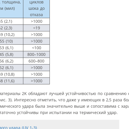
. толщина,
циклов
м (мил)
шока до
отказа
5 (2,1)
>1000
2 (2,3)
<19
9 (10,2)
>1000
55 (10)
>1000
53 (6,1)
<100
45 (5,8)
800–1000
56 (6,2)
600–800
52 (6,1)
>1000
9 (10,8)
>1000
8 (11,6)
>1000
р материалы 2K обладают лучшей устойчивостью по сравнению
с. 3). Интересно отметить, что даже у имеющих в 2,5 раза 
мического удара была значительно выше и сопоставима с хар
остаточно устойчивы при испытании на термический удар.