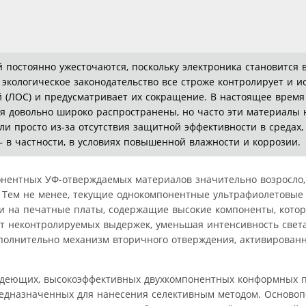
постоянно ужесточаются, поскольку электроника становится в
экологическое законодательство все строже контролирует и и
й (ЛОС) и предусматривает их сокращение. В настоящее время
 довольно широко распространены, но часто эти материалы 
ли просто из-за отсутствия защитной эффективности в среда
 в частности, в условиях повышенной влажности и коррозии.
онентных УФ-отверждаемых материалов значительно возросло
. Тем не менее, текущие однокомпонентные ультрафиолетовые
и на печатные платы, содержащие высокие компоненты, кото
ют неконтролируемых выдержек, уменьшая интенсивность света
ополнительно механизм вторичного отверждения, активирован
деющих, высокоэффективных двухкомпонентных конформных п
редназначенных для нанесения селективным методом. Осново