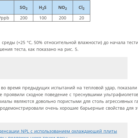
SO
H
S
NO
Cl
2
2
2
2
/ppb
200
100
200
20
среды (+25 °C, 50% относительной влажности) до начала тест
ния теста, как показано на рис. 5.
ь во время предыдущих испытаний на тепловой удар, показали
те проявили сходное поведение с треснувшими ультрафиолет
ериалы являются довольно пористыми для столь агрессивных га
родемонстрировали очень хорошие барьерные свойства для э