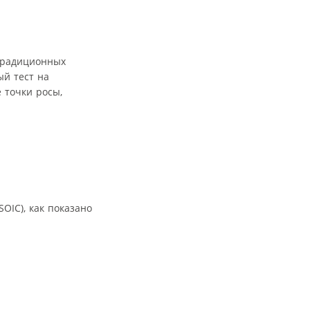
традиционных
й тест на
 точки росы,
SOIC), как показано