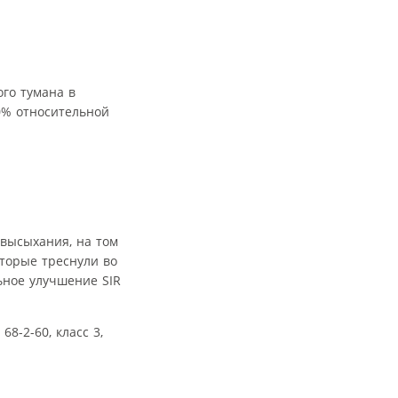
го тумана в
90% относительной
 высыхания, на том
оторые треснули во
ьное улучшение SIR
8-2-60, класс 3,