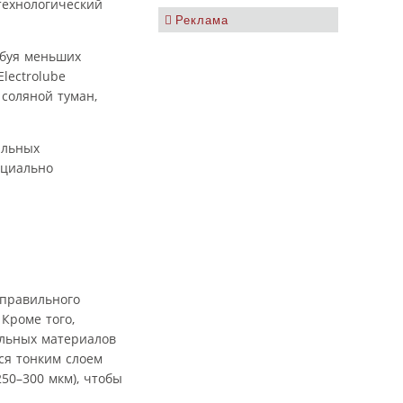
технологический
Реклама
ебуя меньших
lectrolube
соляной туман,
ильных
ециально
 правильного
Кроме того,
ельных материалов
ся тонким слоем
50–300 мкм), чтобы