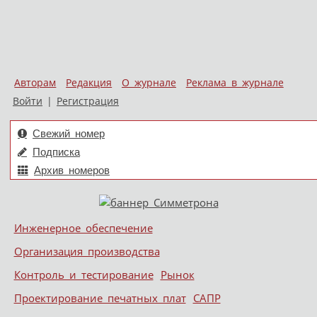
Авторам
Редакция
О журнале
Реклама в журнале
Войти
|
Регистрация
Свежий номер
Подписка
Архив номеров
Skip to content
Инженерное обеспечение
Меню
Организация производства
Контроль и тестирование
Рынок
Проектирование печатных плат
САПР