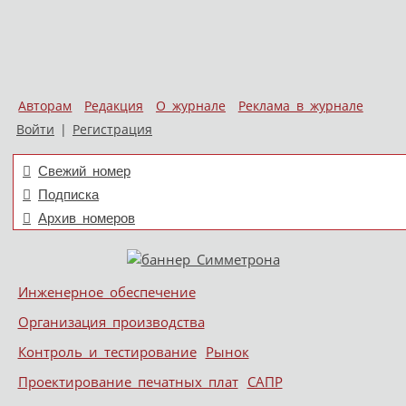
Авторам
Редакция
О журнале
Реклама в журнале
Войти
|
Регистрация
Свежий номер
Подписка
Архив номеров
Skip to content
Инженерное обеспечение
Меню
Организация производства
Контроль и тестирование
Рынок
Проектирование печатных плат
САПР