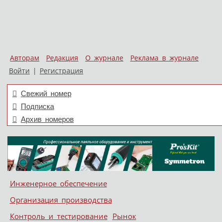
Авторам
Редакция
О журнале
Реклама в журнале
Войти
|
Регистрация
Свежий номер
Подписка
Архив номеров
Skip to content
Инженерное обеспечение
Меню
Организация производства
Контроль и тестирование
Рынок