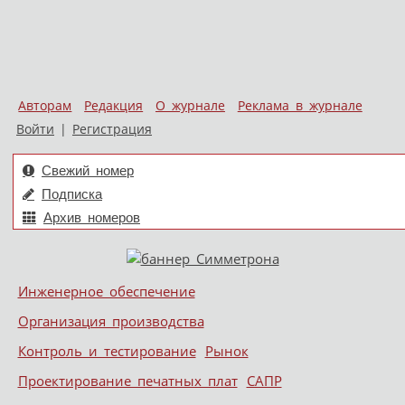
Авторам
Редакция
О журнале
Реклама в журнале
Войти
|
Регистрация
Свежий номер
Подписка
Архив номеров
Skip to content
Инженерное обеспечение
Меню
Организация производства
Контроль и тестирование
Рынок
Проектирование печатных плат
САПР