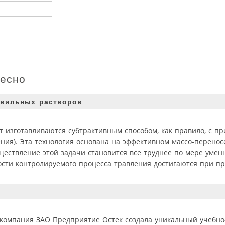
ресно
авильных растворов
 изготавливаются субтрактивным способом, как правило, с п
ния). Эта технология основана на эффективном массо-перено
ществление этой задачи становится все труднее по мере ум
сти контролируемого процесса травления достигаются при п
 компания ЗАО Предприятие Остек создала уникальный учебно