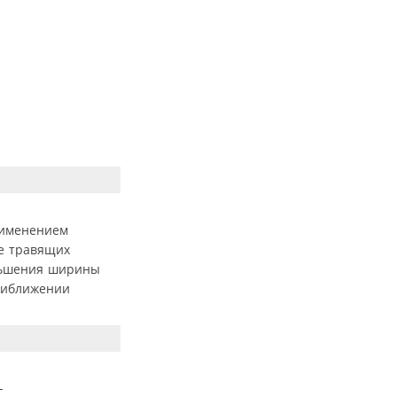
рименением
се травящих
еньшения ширины
риближении
-