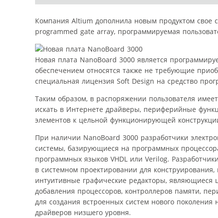
Компания Altium дополнила новым продуктом свое се
programmed gate array, программируемая пользоват
Новая плата NanoBoard 3000 является программиру
обеспечением относятся также не требующие приобре
специальная лицензия Soft Design на средство прог
Таким образом, в распоряжении пользователя имеет
искать в Интернете драйверы, периферийные функц
элементов к цельной функционирующей конструкци
При наличии NanoBoard 3000 разработчики электрон
системы, базирующиеся на программных процессорах
программных языков VHDL или Verilog. Разработчик
в системном проектировании для конструирования, 
интуитивные графические редакторы, являющиеся ц
добавления процессоров, контроллеров памяти, пер
для создания встроенных систем нового поколения 
драйверов низшего уровня.