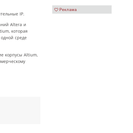
Реклама
тельные IP.
ний Altera и
tium, которая
 одной среде
е корпусы Altium,
ммерческому