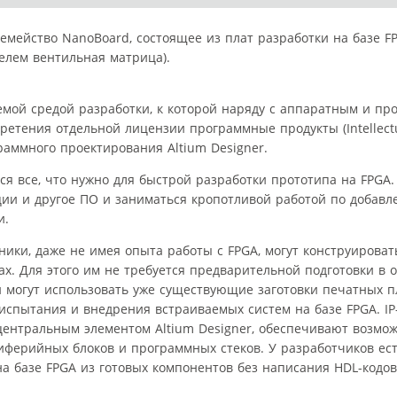
мейство NanoBoard, состоящее из плат разработки на базе FPG
елем вентильная матрица).
емой средой разработки, к которой наряду с аппаратным и п
тения отдельной лицензии программные продукты (Intellectual
раммного проектирования Altium Designer.
ся все, что нужно для быстрой разработки прототипа на FPGA
ии и другое ПО и заниматься кропотливой работой по добавл
и.
ики, даже не имея опыта работы с FPGA, могут конструироват
. Для этого им не требуется предварительной подготовки в 
и могут использовать уже существующие заготовки печатных п
испытания и внедрения встраиваемых систем на базе FPGA. IP
ентральным элементом Altium Designer, обеспечивают возмож
иферийных блоков и программных стеков. У разработчиков ест
на базе FPGA из готовых компонентов без написания HDL-кодов