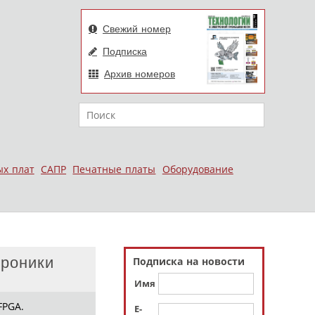
Свежий номер
Подписка
Архив номеров
Поиск
ых плат
САПР
Печатные платы
Оборудование
троники
Подписка на новости
Имя
FPGA.
E-