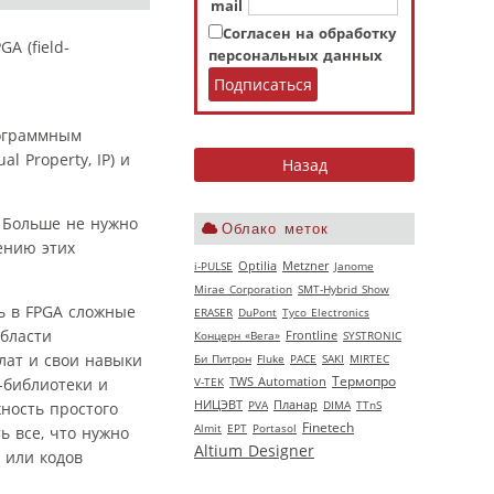
mail
Согласен на обработку
A (field-
персональных данных
рограммным
 Property, IP) и
. Больше не нужно
Облако меток
ению этих
i-PULSE
Optilia
Metzner
Janome
Mirae Corporation
SMT-Hybrid Show
ь в FPGA сложные
ERASER
DuPont
Tyco Electronics
области
Концерн «Вега»
Frontline
SYSTRONIC
лат и свои навыки
Би Питрон
Fluke
РАСЕ
SAKI
MIRTEC
Термопро
V‑TEK
TWS Automation
-библиотеки и
НИЦЭВТ
PVA
Планар
DIMA
TTnS
ность простого
Finetech
Almit
EPT
Portasol
ь все, что нужно
Altium Designer
 или кодов