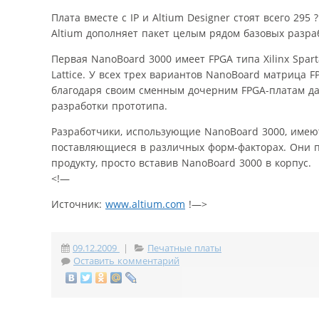
Плата вместе с IP и Altium Designer стоят всего 295 ?
Altium дополняет пакет целым рядом базовых разра
Первая NanoBoard 3000 имеет FPGA типа Xilinx Spar
Lattice. У всех трех вариантов NanoBoard матрица 
благодаря своим сменным дочерним FPGA-платам да
разработки прототипа.
Разработчики, использующие NanoBoard 3000, имеют
поставляющиеся в различных форм-факторах. Они п
продукту, просто вставив NanoBoard 3000 в корпус.
<!—
Источник:
www.altium.com
!—>
09.12.2009
|
Печатные платы
Оставить комментарий