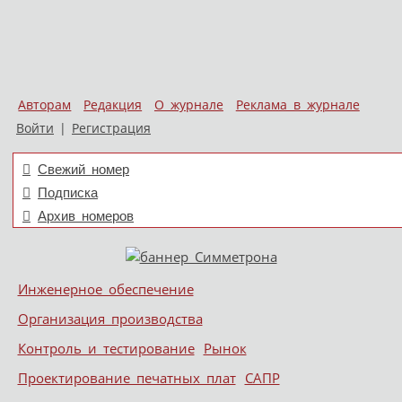
Авторам
Редакция
О журнале
Реклама в журнале
Войти
|
Регистрация
Свежий номер
Подписка
Архив номеров
Skip to content
Инженерное обеспечение
Меню
Организация производства
Контроль и тестирование
Рынок
Проектирование печатных плат
САПР