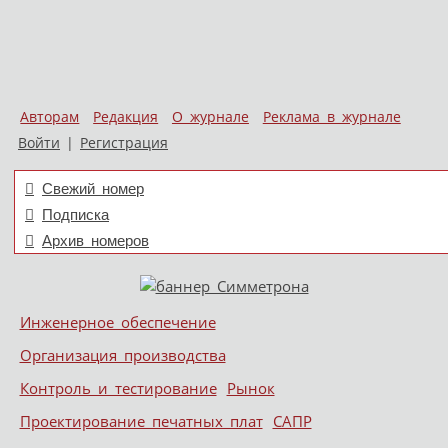
Авторам
Редакция
О журнале
Реклама в журнале
Войти
|
Регистрация
Свежий номер
Подписка
Архив номеров
Skip to content
Инженерное обеспечение
Меню
Организация производства
Контроль и тестирование
Рынок
Проектирование печатных плат
САПР