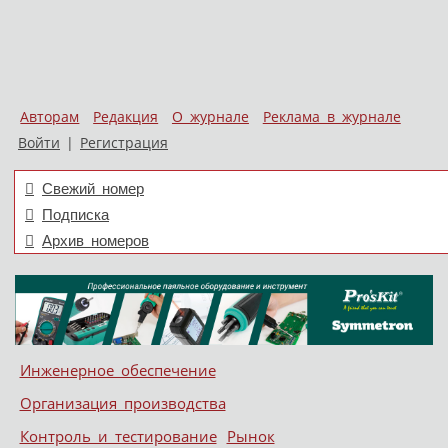
Авторам
Редакция
О журнале
Реклама в журнале
Войти
|
Регистрация
Свежий номер
Подписка
Архив номеров
Skip to content
Инженерное обеспечение
Меню
Организация производства
Контроль и тестирование
Рынок