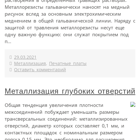
растворения в определенных травящих растворах.
Металлорезисты гальванически наносят на медный
рисунок вслед за основным электрохимическим
меднением в общей гальванической линии. Наряду с
защитой от травления металлорезисты несут еще
одну важную функцию: они служат покрытием под
п...
29.03.2021
Металлизация
,
Печатные платы
Оставить комментарий
Металлизация глубоких отверстий
Общая тенденция увеличения плотности
межсоединений побуждает уменьшать размеры
трансверсальных соединений: металлизированных
отверстий, диаметр которых составляет 0,1 мм, и
контактных площадок с номинальным размером
пояска 0,15 мм. Это необходимо для расширения