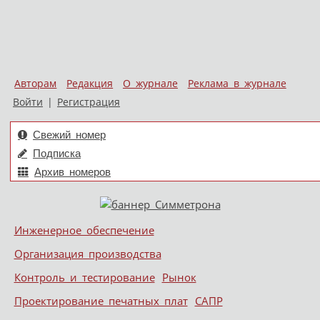
Авторам
Редакция
О журнале
Реклама в журнале
Войти
|
Регистрация
Свежий номер
Подписка
Архив номеров
Skip to content
Инженерное обеспечение
Меню
Организация производства
Контроль и тестирование
Рынок
Проектирование печатных плат
САПР