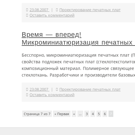
23.08.2007
|
Проектирование печатных плат
Оставить комментарий
Время — вперед!
Микроминиатюризация печатных
Бесспорно, микроминиатюризация печатных плат (ПП
свойства подложек печатных плат (стеклотекстолит
композиционный материал. Полимерное связующее (
стеклоткань. Разработчики и производители базовых 
23.08.2007
|
Проектирование печатных плат
Оставить комментарий
Страница 7 из 7
« Первая
«
...
3
4
5
6
7