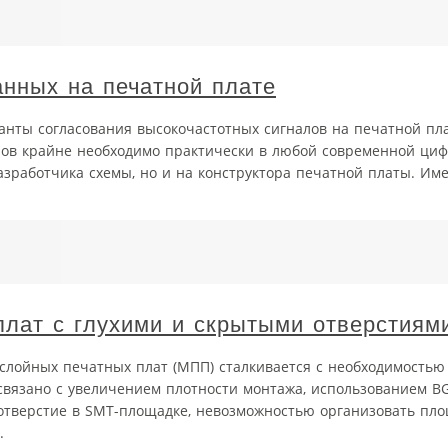
анных на печатной плате
ианты согласования высокочастотных сигналов на печатной пла
лов крайне необходимо практически в любой современной циф
азработчика схемы, но и на конструктора печатной платы. Име
плат с глухими и скрытыми отверстиям
слойных печатных плат (МПП) сталкивается с необходимость
связано с увеличением плотности монтажа, использованием B
отверстие в SMT-площадке, невозможностью организовать пло
.