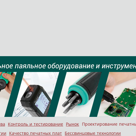
тва
Контроль и тестирование
Рынок
Проектирование печатн
гии
Качество печатных плат
Бессвинцовые технологии