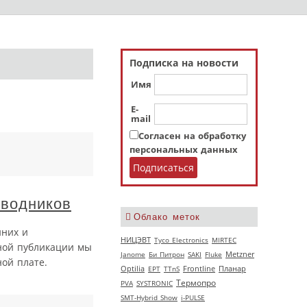
Подписка на новости
Имя
E-
mail
Согласен на обработку
персональных данных
оводников
Облако меток
нних и
НИЦЭВТ
Tyco Electronics
MIRTEC
ной публикации мы
Janome
Би Питрон
SAKI
Fluke
Metzner
ной плате.
Optilia
EPT
TTnS
Frontline
Планар
Термопро
PVA
SYSTRONIC
SMT-Hybrid Show
i-PULSE