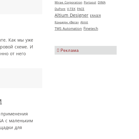
Mirae Corporation
Portasol
DIMA
DuPont
V‑TEK
РАСЕ
Altium Designer
ERASER
Концерн «Вега»
Almit
Finetech
TWS Automation
те. Как мы уже
ровой схеме. И
Реклама
нно от него
и
ю применения
GA с маленьким
щадки для