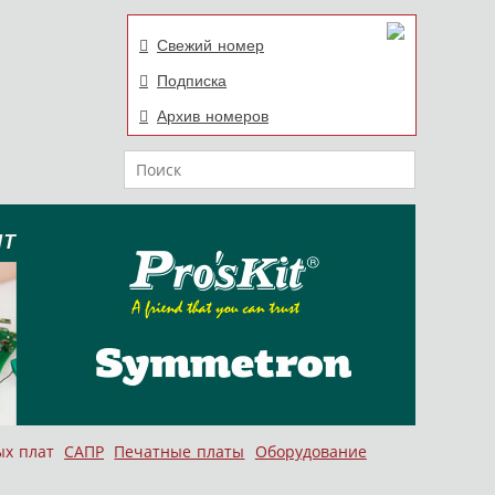
Свежий номер
Подписка
Архив номеров
Поиск
ых плат
САПР
Печатные платы
Оборудование