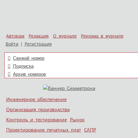
Авторам
Редакция
О журнале
Реклама в журнале
Войти
|
Регистрация
Свежий номер
Подписка
Архив номеров
Skip to content
Инженерное обеспечение
Меню
Организация производства
Контроль и тестирование
Рынок
Проектирование печатных плат
САПР