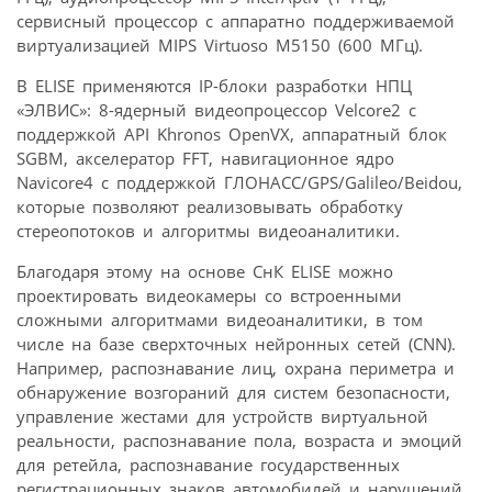
сервисный процессор с аппаратно поддерживаемой
виртуализацией MIPS Virtuoso M5150 (600 МГц).
В ELISE применяются IP-блоки разработки НПЦ
«ЭЛВИС»: 8-ядерный видеопроцессор Velcore2 с
поддержкой API Khronos OpenVX, аппаратный блок
SGBM, акселератор FFT, навигационное ядро
Navicore4 с поддержкой ГЛОНАСС/GPS/Galileo/Beidou,
которые позволяют реализовывать обработку
стереопотоков и алгоритмы видеоаналитики.
Благодаря этому на основе СнК ELISE можно
проектировать видеокамеры со встроенными
сложными алгоритмами видеоаналитики, в том
числе на базе сверхточных нейронных сетей (CNN).
Например, распознавание лиц, охрана периметра и
обнаружение возгораний для систем безопасности,
управление жестами для устройств виртуальной
реальности, распознавание пола, возраста и эмоций
для ретейла, распознавание государственных
регистрационных знаков автомобилей и нарушений