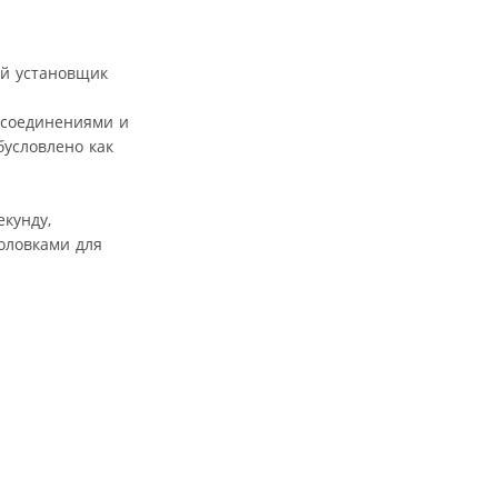
ий установщик
 соединениями и
условлено как
екунду,
оловками для