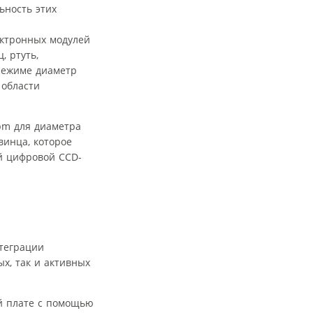
ьность этих
ектронных модулей
, ртуть,
 режиме диаметр
 области
pm для диаметра
винца, которое
ой цифровой CCD-
нтеграции
х, так и активных
ой плате с помощью