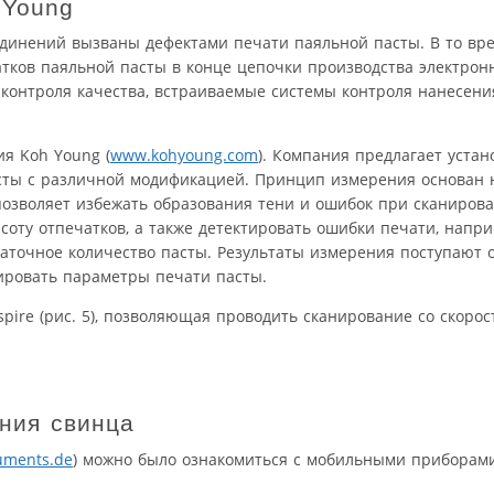
 Young
единений вызваны дефектами печати паяльной пасты. В то вр
тков паяльной пасты в конце цепочки производства электрон
 контроля качества, встраиваемые системы контроля нанесени
ия Koh Young (
www.kohyoung.com
). Компания предлагает устан
сты с различной модификацией. Принцип измерения основан 
озволяет избежать образования тени и ошибок при сканиров
соту отпечатков, а также детектировать ошибки печати, напр
таточное количество пасты. Результаты измерения поступают 
ировать параметры печати пасты.
pire (рис. 5), позволяющая проводить сканирование со скорос
ния свинца
uments.de
) можно было ознакомиться с мобильными приборами