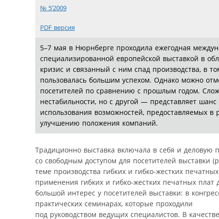
№ 5’2009
PDF версия
5–7 мая в Нюрнберге проходила ежегодная междуна
специализированной европейской выставкой в обл
кризис и связанный с ним спад производства, в том
пользовалась большим успехом. Однако можно отм
посетителей по сравнению с прошлым годом. Слож
нестабильности, но с другой — представляет шанс
использования возможностей, предоставляемых в р
улучшению положения компаний.
Традиционно выставка включала в себя и деловую 
со свободным доступом для посетителей выставки (ри
теме производства гибких и гибко-жестких печатн
применения гибких и гибко-жестких печатных плат 
большой интерес у посетителей выставки: в конгре
практических семинарах, которые проходили
под руководством ведущих специалистов. В качеств