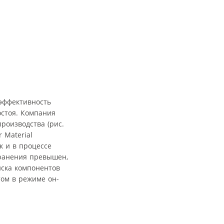
 эффективность
остоя. Компания
роизводства (рис.
 Material
к и в процессе
хранения превышен,
иска компонентов
том в режиме он-