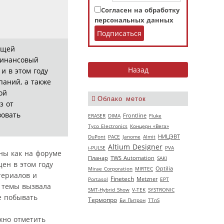
Согласен на обработку
персональных данных
ущей
финансовый
и в этом году
аний, а также
ой
Облако меток
з от
вовать
ERASER
DIMA
Frontline
Fluke
Tyco Electronics
Концерн «Вега»
НИЦЭВТ
DuPont
РАСЕ
Janome
Almit
Altium Designer
i-PULSE
PVA
ны как на форуме
Планар
TWS Automation
SAKI
щен в этом году
Mirae Corporation
MIRTEC
Optilia
териалов и
Finetech
Portasol
Metzner
EPT
ь темы вызвала
SMT-Hybrid Show
V‑TEK
SYSTRONIC
е побывать
Термопро
Би Питрон
TTnS
жно отметить