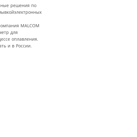
ксные решения по
тмывкойэлектронных
. Компания MALCOM
метр для
цессе оплавления.
ть и в России.