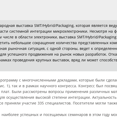
родная выставка SMT/Hybrid/Packaging, которая является вед
асти системной интеграции микроэлектроники. Несмотря на 
 числе в области электроники, выставка SMT/Hybrid/Packaging 
етить небольшое сокращение количества представленных комп
ная рыночная ситуация, с одной стороны, ведет к определенн
 для успешного продвижения на рынок новых разработок. Отка
амках проведения крупных выставок, вряд ли может способст
программу с многочисленными докладами, которые были сдела
с. 1), так и в рамках научного конгресса. Конгресс был посвя
ых плат. Были рассмотрены вопросы применения различных ма
для осуществления высокой степени интеграции. Актуальност
ссе приняли участие 335 специалистов. Посетители могли такж
е наиболее успешных и посещаемых семинаров в этом году мо