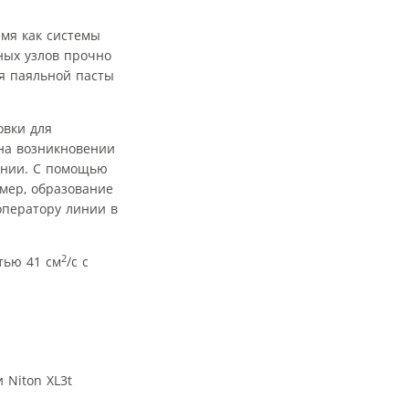
емя как системы
ных узлов прочно
я паяльной пасты
овки для
на возникновении
ании. С помощью
имер, образование
оператору линии в
2
тью 41 см
/с с
 Niton XL3t