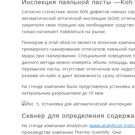
Инспекция паяльной пасты —Koh
Согласно статистике около 60% дефектов паяных со
автоматической оптической инспекции (АОИ) отпеча
закрепили свою позицию как необходимое средство
только начинают появляться на рынке.
Пионером в этой области является японская компан
трехмерного сканирования отпечатков паяльной па
муара при сканировании. Специальное освещение п
данного метода можно измерять объем, площадь, вы
перемычек пасты, отсутствие отпечатков или недос
режиме он-лайн и дают возможность сразу оптимиз
На стенде компании была представлена установка as
латеральным разрешением до 10 мкм.
Сканер для определения содержа
На стенде компании Analyticon (
www.analyticon-instr
производства компании Thermo Scientific. Они