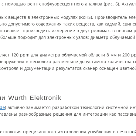
с помощью рентгенофлуоресцентного анализа (рис. 6). Актуал
ых веществ в электронных модулях (RoHS). Производитель эл
о допустимого содержания таких веществ, как кадмий, свинец
 позволяет производить измерение в двух режимах: в первом
 больше подходит для электронных узлов: диаметр облучаемой
ляет 120 ppm для диаметра облучаемой области 8 мм и 200 p
бнаружения в несколько раз меньше допустимого количества с
 контроля и документации результатов сканер оснащен цветн
и Wurth Elektronik
.de
) активно занимается разработкой технологий системной и
тавлены разнообразные решения для интеграции как пассивны
технология прецизионного изготовления углубления в печатн