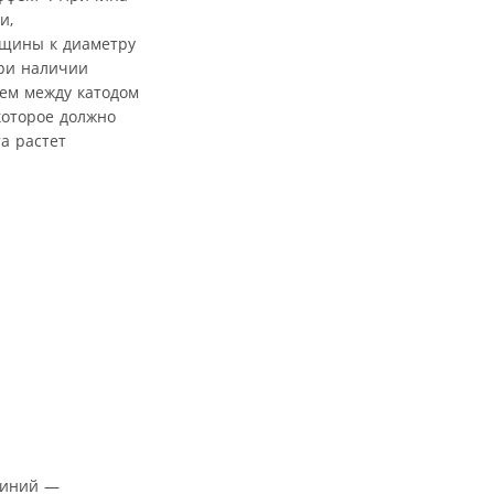
и,
лщины к диаметру
При наличии
ием между катодом
которое должно
а растет
линий —