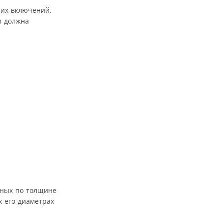
них включений.
и должна
рных по толщине
х его диаметрах