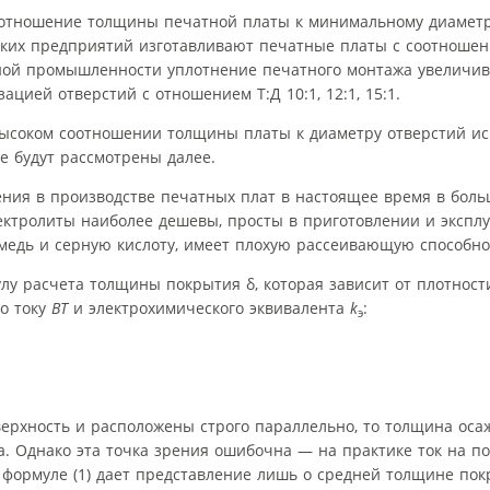
 как отношение толщины печатной платы к минимальному диамет
ских предприятий изготавливают печатные платы с соотношени
ной промышленности уплотнение печатного монтажа увеличива
цией отверстий с отношением Т:Д 10:1, 12:1, 15:1.
высоком соотношении толщины платы к диаметру отверстий и
е будут рассмотрены далее.
ния в производстве печатных плат в настоящее время в боль
ектролиты наиболее дешевы, просты в приготовлении и экспл
едь и серную кислоту, имеет плохую рассеивающую способнос
у расчета толщины покрытия δ, которая зависит от плотност
по току
ВТ
и электрохимического эквивалента
k
:
э
верхность и расположены строго параллельно, то толщина ос
а. Однако эта точка зрения ошибочна — на практике ток на п
 формуле (1) дает представление лишь о средней толщине пок