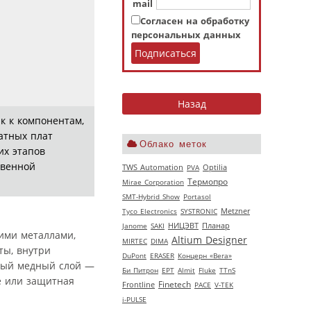
mail
Согласен на обработку
персональных данных
к к компонентам,
атных плат
Облако меток
их этапов
твенной
TWS Automation
PVA
Optilia
Термопро
Mirae Corporation
SMT-Hybrid Show
Portasol
Tyco Electronics
SYSTRONIC
Metzner
НИЦЭВТ
Janome
SAKI
Планар
ими металлами,
Altium Designer
MIRTEC
DIMA
ты, внутри
DuPont
ERASER
Концерн «Вега»
нный медный слой —
Би Питрон
EPT
Almit
Fluke
TTnS
ие или защитная
Finetech
Frontline
РАСЕ
V‑TEK
i-PULSE