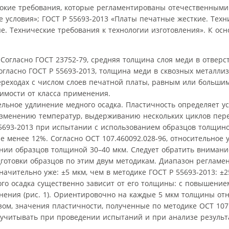
окие требования, которые регламентированы отечественными
 условия»; ГОСТ Р 55693-2013 «Платы печатные жесткие. Техн
е. Технические требования к технологии изготовления». К ос
 Согласно ГОСТ 23752-79, средняя толщина слоя меди в отверс
огласно ГОСТ Р 55693-2013, толщина меди в сквозных металл
переходах с числом слоев печатной платы, равным или большим
имости от класса применения.
ельное удлинение медного осадка. Пластичность определяет у
изменению температур, выдерживанию нескольких циклов пере
55693-2013 при испытании с использованием образцов толщин
е менее 12%. Согласно ОСТ 107.460092.028-96, относительное
нии образцов толщиной 30–40 мкм. Следует обратить внимани
готовки образцов по этим двум методикам. Диапазон регламе
начительно уже: ±5 мкм, чем в методике ГОСТ Р 55693-2013: ±2
ого осадка существенно зависит от его толщины: с повышени
нения (рис. 1). Ориентировочно на каждые 5 мкм толщины от
зом, значения пластичности, полученные по методике ОСТ 107.
о учитывать при проведении испытаний и при анализе результ