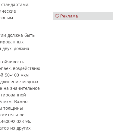
 стандартами:
ические
Реклама
новным
тии должна быть
изированных
 двух, должна
стойчивость
паек, воздействию
ой 50–100 мкм
 удлинение медных
е на значительное
нтированной
5 мкм. Важно
ем толщины
носительное
460092.028-96,
атов из других