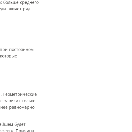
их больше среднего
еди влияет ряд
 при постоянном
 которые
. Геометрические
е зависит только
енее равномерно
нейшем будет
ффект». Причина