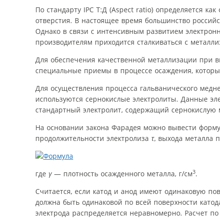
По стандарту IPC Т:Д (Aspect ratio) определяется
отверстия. В настоящее время большинство россий
Однако в связи с интенсивным развитием электрон
производителям приходится сталкиваться с металлиза
Для обеспечения качественной металлизации при 
специальные приемы в процессе осаждения, которы
Для осуществления процесса гальванического медне
используются сернокислые электролиты. Данные эл
стандартный электролит, содержащий сернокислую м
На основании закона Фарадея можно вывести формул
продолжительности электролиза
τ
, выхода металла 
3
где
γ
— плотность осажденного металла, г/см
.
Считается, если катод и анод имеют одинаковую по
должна быть одинаковой по всей поверхности катод
электрода распределяется неравномерно. Расчет по