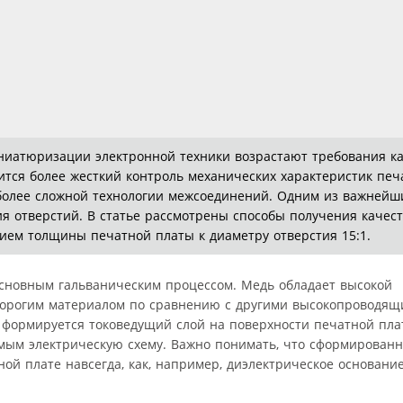
ниатюризации электронной техники возрастают требования ка
вится более жесткий контроль механических характеристик печ
более сложной технологии межсоединений. Одним из важнейш
ия отверстий. В статье рассмотрены способы получения качес
ием толщины печатной платы к диаметру отверстия 15:1.
основным гальваническим процессом. Медь обладает высокой
дорогим материалом по сравнению с другими высокопроводящ
формируется токоведущий слой на поверхности печатной пла
амым электрическую схему. Важно понимать, что сформирова
ной плате навсегда, как, например, диэлектрическое основан