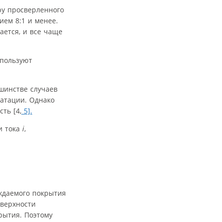
ру просверленного
ем 8:1 и менее.
ется, и все чаще
спользуют
шинстве случаев
уатации. Однако
ть [4,
5].
и тока
i
,
аждаемого покрытия
оверхности
рытия. Поэтому