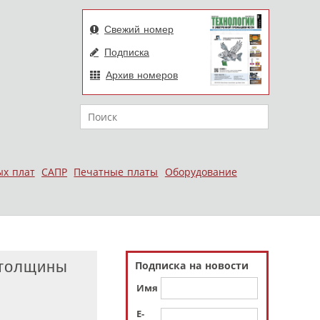
Свежий номер
Подписка
Архив номеров
Поиск
ых плат
САПР
Печатные платы
Оборудование
 толщины
Подписка на новости
Имя
E-