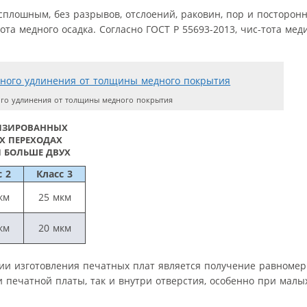
плошным, без разрывов, отслоений, раковин, пор и посторон
та медного осадка. Согласно ГОСТ Р 55693-2013, чис-тота мед
го удлинения от толщины медного покрытия
ИЗИРОВАННЫХ
Х ПЕРЕХОДАХ
 БОЛЬШЕ ДВУХ
с 2
Класс 3
км
25 мкм
км
20 мкм
гии изготовления печатных плат является получение равноме
 печатной платы, так и внутри отверстия, особенно при малы