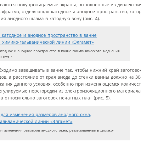
иваются полупроницаемые экраны, выполненные из диэлектри
иафрагма, отделяющая катодное и анодное пространство, кото
я анодного шлама в катодную зону (рис. 4).
тодное и анодное пространство в ванне гальванического меднения
лгамет»
ходимо завешивать в ванне так, чтобы нижний край заготово
дов, а расстояние от края анода до стенки ванны должно на 
ржания данного условия, особенно при изменяющемся количест
егулируемые перегородки из электроизоляционного материала
относительно заготовок печатных плат (рис. 5).
я изменения размеров анодного окна, реализованные в химико-