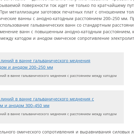
крываемой поверхности ток идет не только по кратчайшему пут
 При металлизации заготовок печатных плат с отношением то
нические ванны с анодно-катодным расстоянием 200–250 мм. 
использование гальванических ванн со стандартным расстоян
именение ванн с повышенным анодно-катодным расстоянием, 
 между катодом и анодом омическое сопротивление электролит
ний в ванне гальванического меднения с расстоянием между катодом
ний в ванне гальванического меднения с расстоянием между катодом
ельного омического сопротивления и выравнивания силовых 