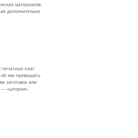
ческих материалов.
рая дополнительно
к печатных плат
30–40 мм превышать
ве заготовок или
 — «шторки»,