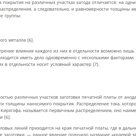
на покрытия на различных участках катода отличается: на одн
распределения, а следовательно, и равномерности толщины м
е группы:
го металла [6].
трение влияния каждого из них в отдельности возможно лишь
риходится иметь дело одновременно с несколькими факторами,
х в отдельности носит условный характер [7].
остью различных участков заготовки печатной платы от анода
и толщины наносимого покрытия. Распределение тока, которо
м Кирхгофа, называется первичным распределением, оно наим
 [6].
иловых линий приходится на края печатной платы, где в даль
 заготовки, — данное явление получило название «краевой э