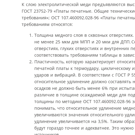
К слою электролитической меди предъявляются выс
ГОСТ 23752-79 «Платы печатные. Общие технические
требования»; ОСТ 107.460092.028-96 «Платы печатны
требованиям относятся:
Толщина медного слоя в сквозных отверстиях.
не менее 25 мкм для МПП и 20 мкм для ДПП. С
отверстиях, глухих отверстиях и внутренних 
соответствовать требованиям таблицы в завис
Пластичность, которую характеризует относит
печатной платы к термоудару, циклическому 
ударов и вибраций. В соответствии с ГОСТ Р 
относительное удлинение должно составлять н
осадков не должно быть менее 6% при испыта
различие в толщине осаждаемой меди для под
толщины по методике ОСТ 107.460092.028-96 з
понимать, что относительное удлинение медн
увеличиваются значения относительного удли
удлинение увеличивается на 3,5%. Таким обра
будут гораздо точнее и адекватнее. Это нужн
источников.