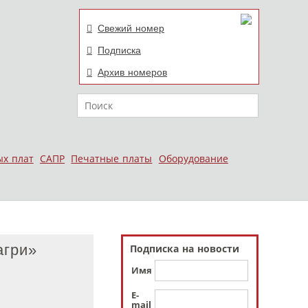
Свежий номер
Подписка
Архив номеров
Поиск
ых плат
САПР
Печатные платы
Оборудование
агри»
Подписка на новости
Имя
E-
mail