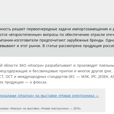
енность решает первоочередные задачи импортозамещения и 
аются «второстепенные» вопросы по обеспечению отрасли оте
омпании-изготовители предпочитают зарубежные бренды. Одна
евывают и этот рынок. В статье рассмотрена продукция росс
ой области ЗАО «Изагри» разрабатывает и производит паяльн
ецсодержащие и бессвинцовые припои и многое другое (рис. 1
 ОСТ и международных стандартов (IEC — МЭК, IPC, JEDEK, ASTM
ек продукции — о флюсах.
лами «Изагри» на выставке «Новая электроника — 2016».