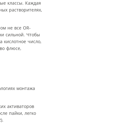
ые классы. Каждая
ных растворителях,
ом не все OR-
ни сильной. Чтобы
 кислотное число,
 во флюсе,
ологиях монтажа
ких активаторов
ле пайки, легко
).