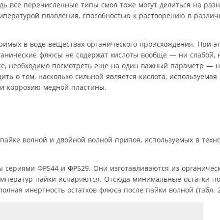
дь все перечисленные типы смол тоже могут делиться на разн
мпературой плавления, способностью к растворению в различ
римых в воде веществах органического происхождения. При эт
ганические флюсы не содержат кислоты вообще — ни слабой, 
се, необходимо посмотреть еще на один важный параметр — на
ить о том, насколько сильной является кислота, используемая
 и коррозию медной пластины.
айке волной и двойной волной припоя, используемых в техн
ы сериями ФР544 и ФР529. Они изготавливаются из органичес
емператур пайки испаряются. Отсюда минимальные остатки пос
олная инертность остатков флюса после пайки волной (табл. 2