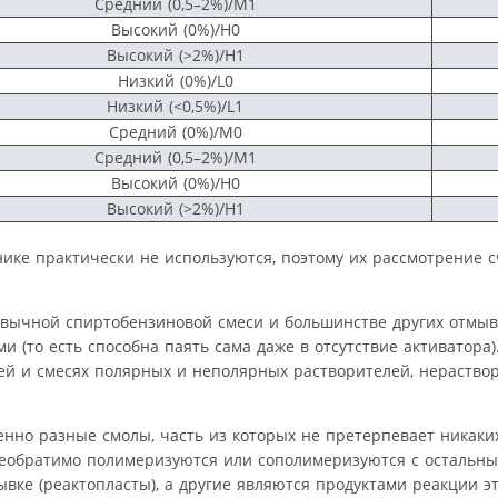
Средний (0,5–2%)/М1
Высокий (0%)/H0
Высокий (>2%)/H1
Низкий (0%)/L0
Низкий (<0,5%)/L1
Средний (0%)/М0
Средний (0,5–2%)/М1
Высокий (0%)/H0
Высокий (>2%)/H1
ике практически не используются, поэтому их рассмотрение 
вычной спиртобензиновой смеси и большинстве других отмыв
(то есть способна паять сама даже в отсутствие активатора)
ей и смесях полярных и неполярных растворителей, нераство
енно разные смолы, часть из которых не претерпевает никак
необратимо полимеризуются или сополимеризуются с остальн
ывке (реактопласты), а другие являются продуктами реакции 