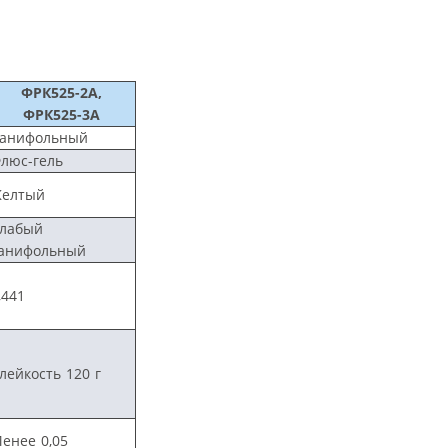
ФРК525-2А,
ФРК525-3А
анифольный
люс-гель
елтый
лабый
анифольный
,441
лейкость 120 г
енее 0,05