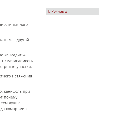
Реклама
чности паяного
аться, с другой —
но «высадить»
ет смачиваемость
огретые участки.
стного натяжения
р, канифоль при
от почему
, тем лучше
гда компромисс