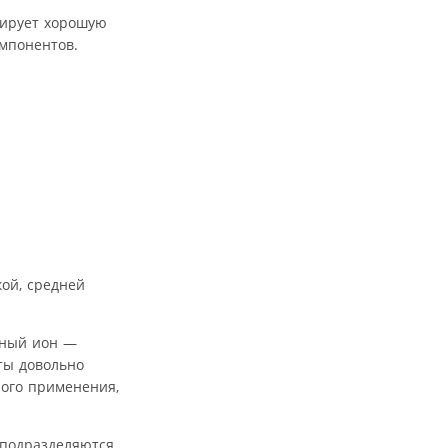
тирует хорошую
мпонентов.
ой, средней
дный ион —
ты довольно
ного применения,
 подразделяются