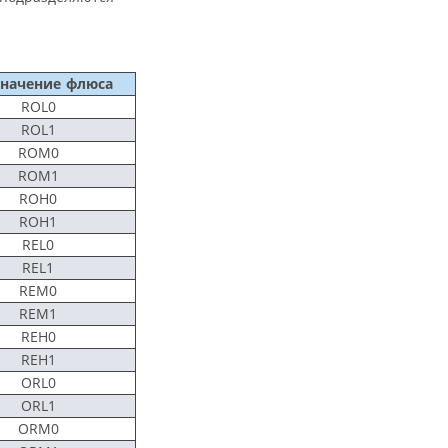
начение флюса
ROL0
ROL1
ROM0
ROM1
ROH0
ROH1
REL0
REL1
REM0
REM1
REH0
REH1
ORL0
ORL1
ORM0