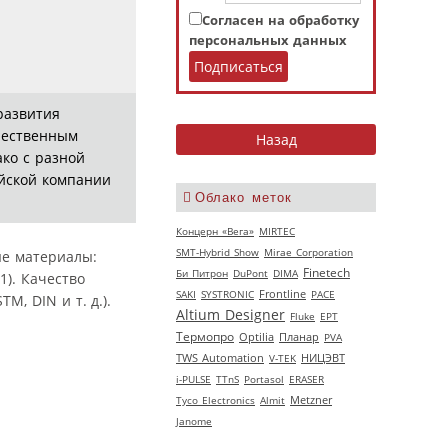
Согласен на обработку
персональных данных
развития
чественным
ко с разной
ийской компании
Облако меток
Концерн «Вега»
MIRTEC
SMT-Hybrid Show
Mirae Corporation
ые материалы:
Finetech
Би Питрон
DuPont
DIMA
). Качество
SAKI
SYSTRONIC
Frontline
РАСЕ
, DIN и т. д.).
Altium Designer
Fluke
EPT
Термопро
Optilia
Планар
PVA
НИЦЭВТ
TWS Automation
V‑TEK
i-PULSE
TTnS
Portasol
ERASER
Tyco Electronics
Almit
Metzner
Janome