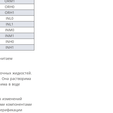
ORM1
ORH0
ORH1
INL0
INL1
INM0
INM1
INH0
INH1
считаем
очных жидкостей.
. Она растворима
рима в воде
их изменений
ыми компонентами
этерификации