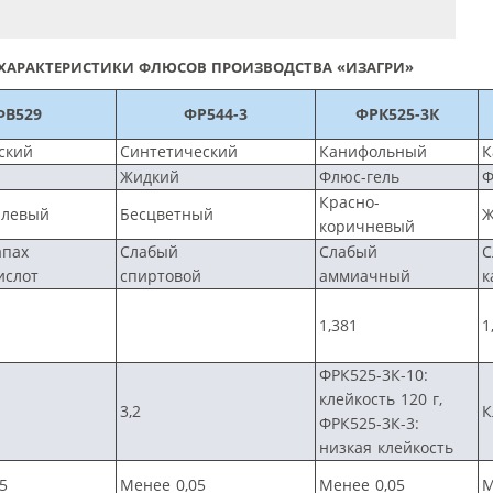
ХАРАКТЕРИСТИКИ ФЛЮСОВ ПРОИЗВОДСТВА «ИЗАГРИ»
ФВ529
ФР544-3
ФРК525-3К
ский
Синтетический
Канифольный
К
Жидкий
Флюс-гель
Ф
Красно-
алевый
Бесцветный
Ж
коричневый
апах
Слабый
Слабый
С
ислот
спиртовой
аммиачный
к
1,381
1
ФРК525-3К-10:
клейкость 120 г,
3,2
К
ФРК525-3К-3:
низкая клейкость
5
Менее 0,05
Менее 0,05
М