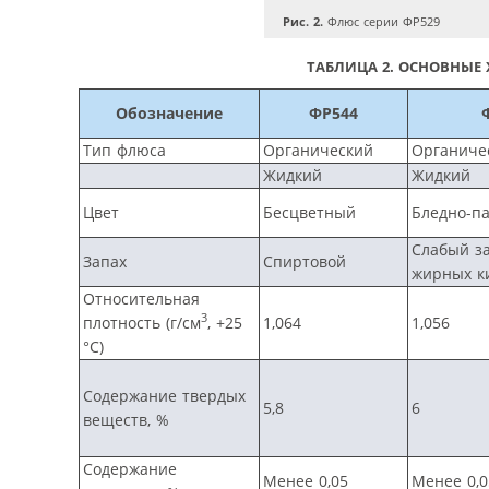
Рис. 2.
Флюс серии ФР529
ТАБЛИЦА 2.
ОСНОВНЫЕ 
Обозначение
ФР544
Тип флюса
Органический
Органиче
Жидкий
Жидкий
Цвет
Бесцветный
Бледно-п
Слабый з
Запах
Спиртовой
жирных к
Относительная
3
плотность (г/см
, +25
1,064
1,056
°С)
Содержание твердых
5,8
6
веществ, %
Содержание
Менее 0,05
Менее 0,0