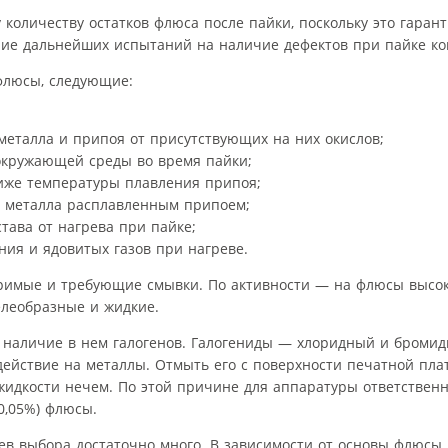
оличеству остатков флюса после пайки, поскольку это гаран
ние дальнейших испытаний на наличие дефектов при пайке ко
флюсы, следующие:
металла и припоя от присутствующих на них окислов;
окружающей среды во время пайки;
иже температуры плавления припоя;
о металла расплавленным припоем;
тава от нагрева при пайке;
ния и ядовитых газов при нагреве.
римые и требующие смывки. По активности — на флюсы высок
елеобразные и жидкие.
 наличие в нем галогенов. Галогениды — хлоридный и броми
ействие на металлы. Отмыть его с поверхности печатной пла
 жидкости нечем. По этой причине для аппаратуры ответствен
0,05%) флюсы.
ев выбора достаточно много. В зависимости от основы флюсы