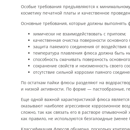
Особые требования предъявляются к минимальному к
косметику печатной платы и качественное проведе
Основные требования, которые должны выполнять 
химически не взаимодействовать с припоем;
качественная очистка поверхности основного 
защита паяемого соединения от воздействия 
температура плавления флюса должна быть н
способность смачивать поверхность основног
сохранение свойств и неизменность своего сос
отсутствие сильной коррозии паяного соедине
По остаткам пайки флюсы разделяют на водораство
и низкой активности. По форме — пастообразные, г
Еще одной важной характеристикой флюса является
оказывают наиболее агрессивное коррозионное возд
сложно, так как связать его в растворе отмывочной
как правило, не используются безгалоидные (менее 
Классификация флюсов обширна, поскольку критери