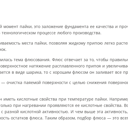
 момент пайки, это заложение фундамента ее качества и про
 технологическом процессе любого производства.
ваемость места пайки, позволяя жидкому припою легко растек
ок.
илась тема флюсования. Флюс отвечает за то, чтобы правиль
поверхностное натяжение расплавленного припоя и увеличива
ается в виде шарика, то с хорошим флюсом он заливает все пр
, — очистка паяемой поверхности с целью снижения поверхно
н иметь кислотные свойства при температуре пайки. Наприме
олько при нагревании проявляются ее кислотные свойства. В
с разной кислотной активностью. И чем выше эта активность
ость остатков флюса. Таким образом, подбор флюса — это все