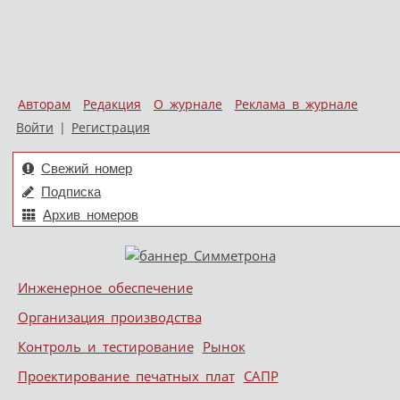
Авторам
Редакция
О журнале
Реклама в журнале
Войти
|
Регистрация
Свежий номер
Подписка
Архив номеров
Skip to content
Инженерное обеспечение
Меню
Организация производства
Контроль и тестирование
Рынок
Проектирование печатных плат
САПР