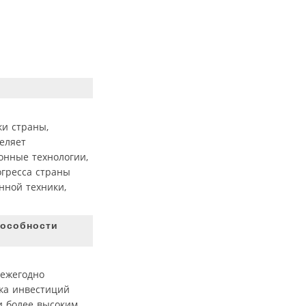
и страны,
еляет
онные технологии,
огресса страны
нной техники,
пособности
 ежегодно
тка инвестиций
и более высоким