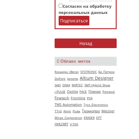
Согласен на обработку
персональных данных
Облако меток
Концерн «Вега»
SYSTRONIC
Би Питрон
Altium Designer
DuPont
Janome
SAKI
DIMA
MIRTEC
SMT-Hybrid Show
i-PULSE
Optilia
РАСЕ
Планар
Portasol
Finetech
Frontline
PVA
TWS Automation
Tyco Electronics
Термопро
TTnS
Almit
Fluke
Metzner
Mirae Corporation
ERASER
EPT
НИЦЭВТ
V‑TEK