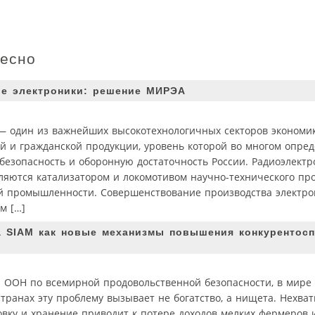
ресно
ве электроники: решение МИРЭА
 один из важнейших высокотехнологичных секторов экономик
й и гражданской продукции, уровень которой во многом опред
езопасность и оборонную достаточность России. Радиоэлектр
ляются катализатором и локомотивом научно-технического пр
ей промышленности. Совершенствование производства электро
м […]
а SIAM как новые механизмы повышения конкурентос
а ООН по всемирной продовольственной безопасности, в мире
транах эту проблему вызывает не богатство, а нищета. Нехва
овку и хранение приводит к потере доходов мелких фермеров 