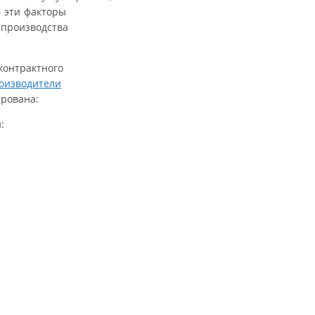
 эти факторы
 производства
контрактного
оизводители
ирована:
: