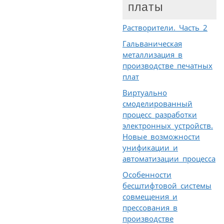
платы
Растворители. Часть 2
Гальваническая
металлизация в
производстве печатных
плат
Виртуально
смоделированный
процесс разработки
электронных устройств.
Новые возможности
унификации и
автоматизации процесса
Особенности
бесштифтовой системы
совмещения и
прессования в
производстве