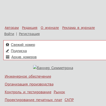
Авторам
Редакция
О журнале
Реклама в журнале
Войти
|
Регистрация
Свежий номер
Подписка
Архив номеров
Skip to content
Инженерное обеспечение
Меню
Организация производства
Контроль и тестирование
Рынок
Проектирование печатных плат
САПР