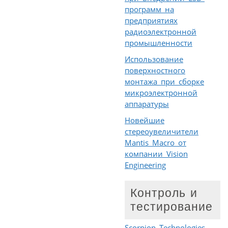
программ на
предприятиях
радиоэлектронной
промышленности
Использование
поверхностного
монтажа при сборке
микроэлектронной
аппаратуры
Новейшие
стереоувеличители
Mantis Macro от
компании Vision
Engineering
Контроль и
тестирование
Scorpion Technologies