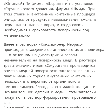
«Юниплейт-П» фирмы «Шеринг» и на установке
«Струи высокого давления» фирмы «Шмид». При
этом стенки и внутренние контактные площадки
очищались от продуктов наволакивания смолы в
перманганат-ных растворах, и создавалась
необходимая шероховатость поверхности под
металлизацию.
Далее в растворах «Кондиционер Neopact»
происходит осаждение органического аминополимера
— в основном на диэлектрик и совсем
незначительно на поверхность меди. В рас-творе
травителя-очистителя «Секуригант» производится
очистка медной поверхности заготовок печатных
плат и медных торцов внутренних контактных
площадок в отверстиях от органического
аминополимера, благодаря его малой толщине и
незначительной адгезии к меди. Затем заготовки
поступают в раствор формирования проводящего
слоя
(кондуктор), в котором происходит сорбция из