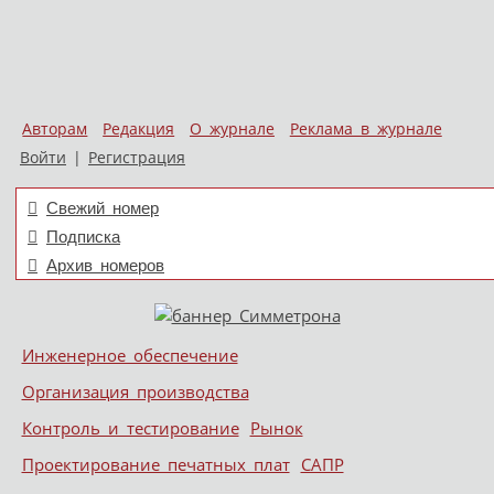
Авторам
Редакция
О журнале
Реклама в журнале
Войти
|
Регистрация
Свежий номер
Подписка
Архив номеров
Skip to content
Инженерное обеспечение
Меню
Организация производства
Контроль и тестирование
Рынок
Проектирование печатных плат
САПР