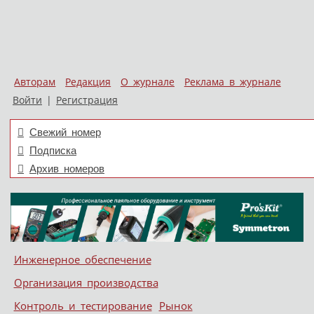
Авторам
Редакция
О журнале
Реклама в журнале
Войти
|
Регистрация
Свежий номер
Подписка
Архив номеров
Skip to content
Инженерное обеспечение
Меню
Организация производства
Контроль и тестирование
Рынок