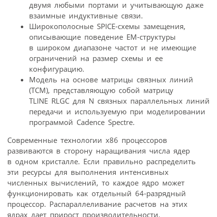
двумя любыми портами и учитывающую даже
взаимные индуктивные связи.
Широкополосные SPICE-схемы замещения,
описывающие поведение EM-структуры
в широком диапазоне частот и не имеющие
ограничений на размер схемы и ее
конфигурацию.
Модель на основе матрицы связных линий
(TCM), представляющую собой матрицу
TLINE RLGC для N связных параллельных линий
передачи и используемую при моделировании
программой Cadence Spectre.
Современные технологии x86 процессоров
развиваются в сторону наращивания числа ядер
в одном кристалле. Если правильно распределить
эти ресурсы для выполнения интенсивных
численных вычислений, то каждое ядро может
функционировать как отдельный 64-разрядный
процессор. Распараллеливание расчетов на этих
ядрах дает прирост производительности,