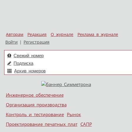
Авторам
Редакция
О журнале
Реклама в журнале
Войти
|
Регистрация
Свежий номер
Подписка
Архив номеров
Skip to content
Инженерное обеспечение
Меню
Организация производства
Контроль и тестирование
Рынок
Проектирование печатных плат
САПР