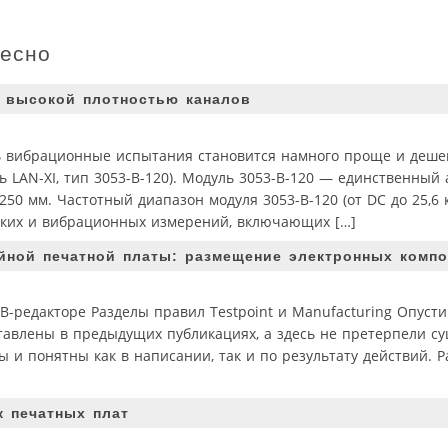
ресно
с высокой плотностью каналов
 вибрационные испытания становится намного проще и дешев
 LAN-XI, тип 3053-B-120). Модуль 3053-B-120 — единственный
50 мм. Частотный диапазон модуля 3053-B-120 (от DC до 25,6 
ских и вибрационных измерений, включающих […]
слойной печатной платы: размещение электронных комп
-редакторе Разделы правил Testpoint и Manufacturing Опуст
тавлены в предыдущих публикациях, а здесь не претерпели с
ы и понятны как в написании, так и по результату действий. Р
к печатных плат