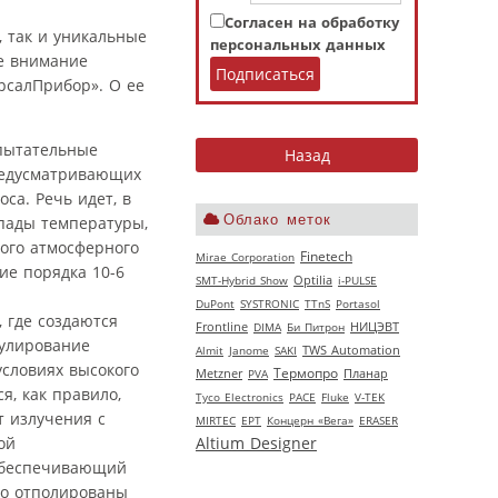
Согласен на обработку
, так и уникальные
персональных данных
ее внимание
рсалПрибор». О ее
спытательные
предусматривающих
са. Речь идет, в
Облако меток
епады температуры,
кого атмосферного
Finetech
Mirae Corporation
ие порядка 10-6
SMT-Hybrid Show
Optilia
i-PULSE
DuPont
SYSTRONIC
TTnS
Portasol
 где создаются
НИЦЭВТ
Frontline
DIMA
Би Питрон
гулирование
Almit
Janome
SAKI
TWS Automation
словиях высокого
Термопро
Metzner
PVA
Планар
я, как правило,
Tyco Electronics
РАСЕ
Fluke
V‑TEK
т излучения с
MIRTEC
EPT
Концерн «Вега»
ERASER
Altium Designer
ой
 обеспечивающий
но отполированы