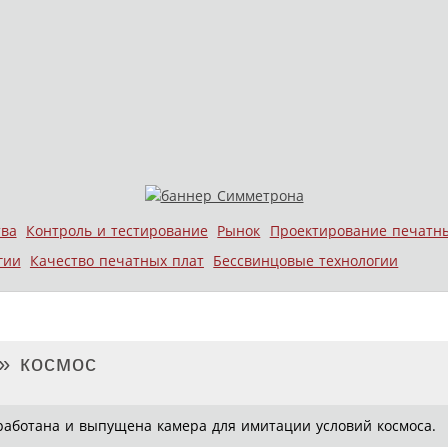
тва
Контроль и тестирование
Рынок
Проектирование печатн
гии
Качество печатных плат
Бессвинцовые технологии
» космос
аботана и выпущена камера для имитации условий космоса.