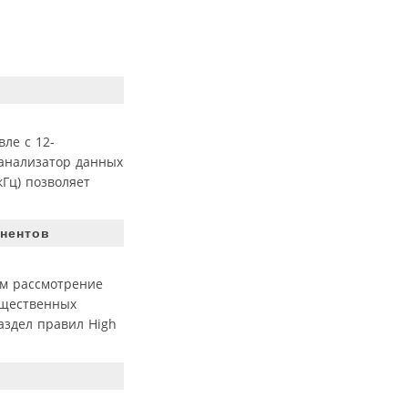
ле с 12-
 анализатор данных
кГц) позволяет
онентов
им рассмотрение
ущественных
аздел правил High