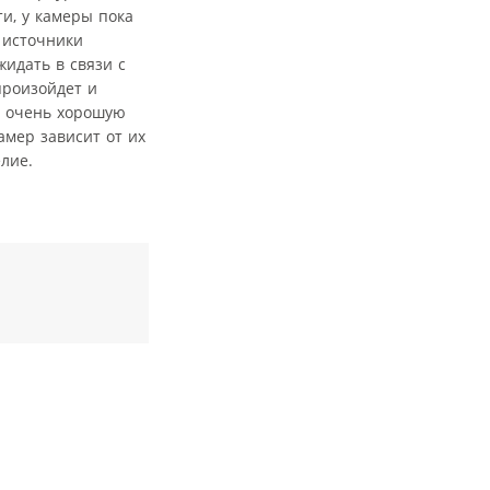
ти, у камеры пока
 источники
жидать в связи с
произойдет и
ь очень хорошую
амер зависит от их
елие.