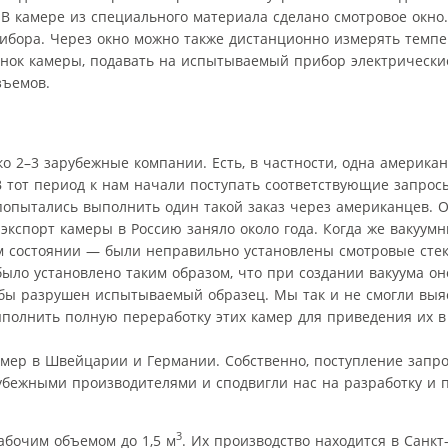
В камере из специального материала сделано смотровое окно.
ибора. Через окно можно также дистанционно измерять темпе
енок камеры, подавать на испытываемый прибор электрически
зъемов.
о 2–3 зарубежные компании. Есть, в частности, одна американ
В тот период к нам начали поступать соответствующие запрос
опытались выполнить один такой заказ через американцев. О
экспорт камеры в Россию заняло около года. Когда же вакуум
ом состоянии — были неправильно установлены смотровые стек
было установлено таким образом, что при создании вакуума о
л бы разрушен испытываемый образец. Мы так и не смогли выя
ыполнить полную переработку этих камер для приведения их в
мер в Швейцарии и Германии. Собственно, поступление запро
убежными производителями и сподвигли нас на разработку и 
3
абочим объемом до 1,5 м
. Их производство находится в Санкт-