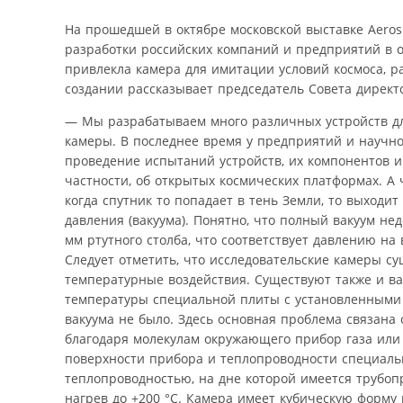
На прошедшей в октябре московской выставке Aerosp
разработки российских компаний и предприятий в 
привлекла камера для имитации условий космоса, 
создании рассказывает председатель Совета директ
— Мы разрабатываем много различных устройств дл
камеры. В последнее время у предприятий и научн
проведение испытаний устройств, их компонентов и 
частности, об открытых космических платформах. А
когда спутник то попадает в тень Земли, то выходи
давления (вакуума). Понятно, что полный вакуум не
мм ртутного столба, что соответствует давлению на 
Следует отметить, что исследовательские камеры су
температурные воздействия. Существуют также и в
температуры специальной плиты с установленными 
вакуума не было. Здесь основная проблема связана 
благодаря молекулам окружающего прибор газа или ж
поверхности прибора и теплопроводности специаль
теплопроводностью, на дне которой имеется трубоп
нагрев до +200 °С. Камера имеет кубическую форму