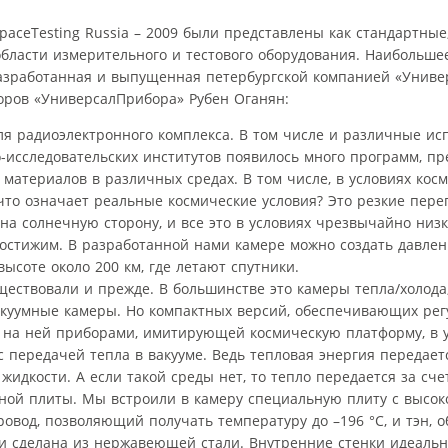
aceTesting Russia – 2009 были представлены как стандартные
области измерительного и тестового оборудования. Наибольш
разработанная и выпущенная петербургской компанией «Униве
оров «УниверсалПрибора» Рубен Оганян:
я радиоэлектронного комплекса. В том числе и различные и
о-исследовательских институтов появилось много программ, 
материалов в различных средах. В том числе, в условиях космо
 что означает реальные космические условия? Это резкие пер
т на солнечную сторону, и все это в условиях чрезвычайно низ
достижим. В разработанной нами камере можно создать давлен
высоте около 200 км, где летают спутники.
ществовали и прежде. В большинстве это камеры тепла/холода,
акуумные камеры. Но компактных версий, обеспечивающих ре
на ней приборами, имитирующей космическую платформу, в у
с передачей тепла в вакууме. Ведь тепловая энергия передаетс
идкости. А если такой среды нет, то тепло передается за сче
ной плиты. Мы встроили в камеру специальную плиту с высок
ровод, позволяющий получать температуру до –196 °С, и тэн,
 и сделана из нержавеющей стали. Внутренние стенки идеаль