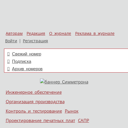
Авторам
Редакция
О журнале
Реклама в журнале
Войти
|
Регистрация
Свежий номер
Подписка
Архив номеров
Skip to content
Инженерное обеспечение
Меню
Организация производства
Контроль и тестирование
Рынок
Проектирование печатных плат
САПР