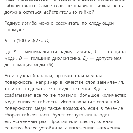
гибкой платы. Самое главное правило: гибкая плата
должна остаться действительно гибкой.
Радиус изгиба можно рассчитать по следующей
формуле:
R
=
C
(100–
E
)/2
E
–
D
,
B
B
где
R
— минимальный радиус изгиба,
C
— толщина
меди,
D
— толщина диэлектрика,
E
— допустимая
B
деформация меди (%).
Если нужна большая, протяженная медная
поверхность, например в качестве слоя заземления,
то можно сделать ее в виде решетки. Здесь
срабатывает все то же правило: большое количество
меди снижает гибкость. Использование сплошной
поверхности меди также возможно, если в течение
сборки гибкая часть будет согнута лишь один-
единственный раз. Простая или шестиугольная
решетка более устойчива к изменению натяжения