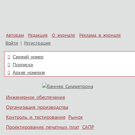
Авторам
Редакция
О журнале
Реклама в журнале
Войти
|
Регистрация
Свежий номер
Подписка
Архив номеров
Skip to content
Инженерное обеспечение
Меню
Организация производства
Контроль и тестирование
Рынок
Проектирование печатных плат
САПР