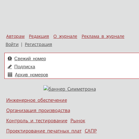
Авторам
Редакция
О журнале
Реклама в журнале
Войти
|
Регистрация
Свежий номер
Подписка
Архив номеров
Skip to content
Инженерное обеспечение
Меню
Организация производства
Контроль и тестирование
Рынок
Проектирование печатных плат
САПР