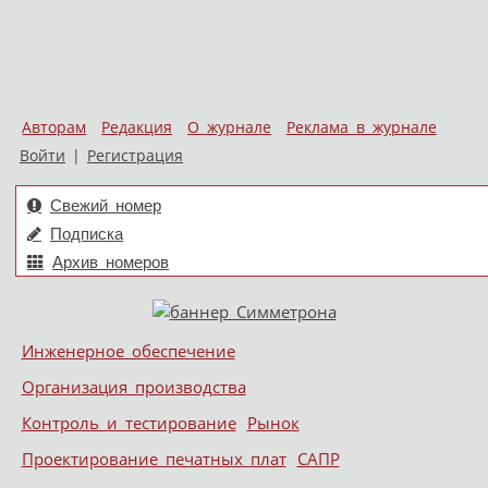
Авторам
Редакция
О журнале
Реклама в журнале
Войти
|
Регистрация
Свежий номер
Подписка
Архив номеров
Skip to content
Инженерное обеспечение
Меню
Организация производства
Контроль и тестирование
Рынок
Проектирование печатных плат
САПР