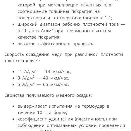
которой при металлизации печатных плат
соотношение толщины покрытия на
поверхности и в отверстиях близко к 1:1;
широкий диапазон рабочих плотностей тока —
2
от 1 до 6 А/дм
при неизменно высоком
качестве покрытия;
высокая эффективность процесса.
Скорость осаждения меди при различной плотности
тока составляет:
2
1 А/дм
— 14 мкм/час,
2
3 А/дм
— 40 мкм/час,
2
5 А/дм
— 65 мкм/час.
Свойства получаемого медного осадка:
выдерживает испытания на термоудар в
течение 10 с и более;
коэффициент удлинения (пластичность) при
соблюдении оптимальных условий проведения