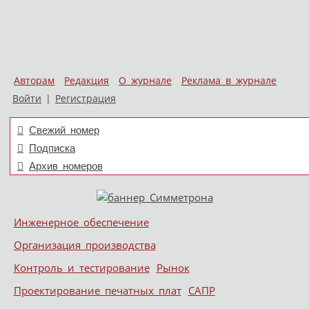
Авторам
Редакция
О журнале
Реклама в журнале
Войти
|
Регистрация
Свежий номер
Подписка
Архив номеров
Skip to content
Инженерное обеспечение
Меню
Организация производства
Контроль и тестирование
Рынок
Проектирование печатных плат
САПР