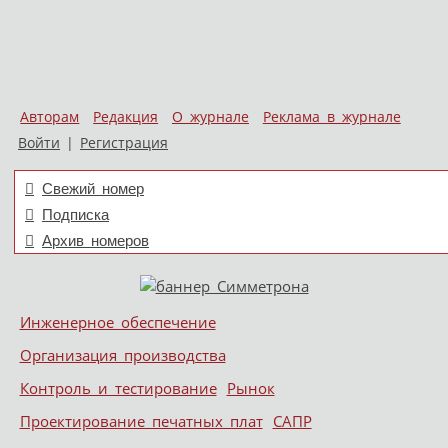
Авторам
Редакция
О журнале
Реклама в журнале
Войти
|
Регистрация
Свежий номер
Подписка
Архив номеров
Skip to content
Инженерное обеспечение
Меню
Организация производства
Контроль и тестирование
Рынок
Проектирование печатных плат
САПР