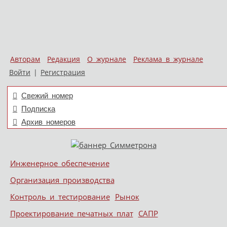
Авторам
Редакция
О журнале
Реклама в журнале
Войти
|
Регистрация
Свежий номер
Подписка
Архив номеров
Skip to content
Инженерное обеспечение
Меню
Организация производства
Контроль и тестирование
Рынок
Проектирование печатных плат
САПР