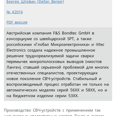
Бергер Штефан (Stefan Berger)
№ 4’2016
PDF версия
Австрийская компания F&S Bondtec GmbH в
консорциуме со швейцарской SPT, а также
российскими «Глобал Микроэлектроника» и iVtec
Electronics создала надежное промышленное
решение труднореализуемой задачи сварки
перемычек микрополосковых выводов («мостов
Ланге»), ставшей серьезной проблемой для многих
отечественных специалистов, проектирующих
новое поколение СВЧ-устройств. Стабильный и
воспроизводимый процесс отработан не только на
автоматических моделях серий 56ХХ и 58ХХ, но и
на бюджетном изделии серии 53ХХ.
Производство СВЧ-устройств с применением так
называемых квадратурных мостов Ланге в схемах