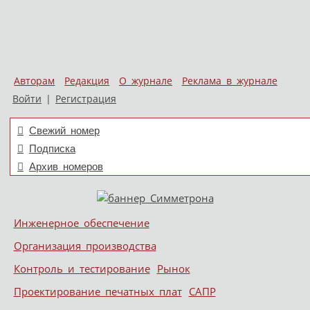
Авторам
Редакция
О журнале
Реклама в журнале
Войти
|
Регистрация
Свежий номер
Подписка
Архив номеров
Skip to content
Инженерное обеспечение
Меню
Организация производства
Контроль и тестирование
Рынок
Проектирование печатных плат
САПР