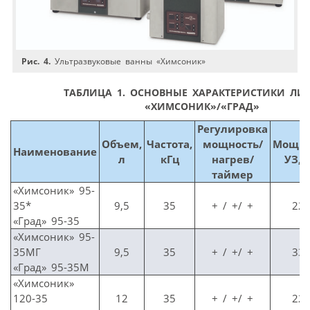
Рис. 4.
Ультразвуковые ванны «Химсоник»
ТАБЛИЦА 1.
ОСНОВНЫЕ ХАРАКТЕРИСТИКИ ЛИ
«ХИМСОНИК»/«ГРАД»
Регулировка
Объем,
Частота,
мощность/
Мощно
Наименование
л
кГц
нагрев/
УЗ, 
таймер
«Химсоник» 95-
35*
9,5
35
+ / +/ +
22
«Град» 95-35
«Химсоник» 95-
35МГ
9,5
35
+ / +/ +
33
«Град» 95-35М
«Химсоник»
120-35
12
35
+ / +/ +
22