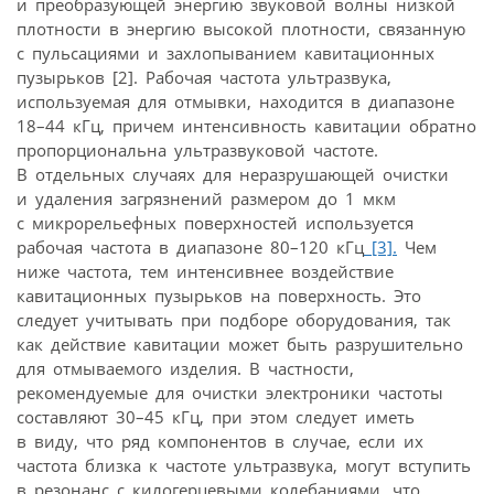
и преобразующей энергию звуковой волны низкой
плотности в энергию высокой плотности, связанную
с пульсациями и захлопыванием кавитационных
пузырьков [2]. Рабочая частота ультразвука,
используемая для отмывки, находится в диапазоне
18–44 кГц, причем интенсивность кавитации обратно
пропорциональна ультразвуковой частоте.
В отдельных случаях для неразрушающей очистки
и удаления загрязнений размером до 1 мкм
с микрорельефных поверхностей используется
рабочая частота в диапазоне 80–120 кГц
[3].
Чем
ниже частота, тем интенсивнее воздействие
кавитационных пузырьков на поверхность. Это
следует учитывать при подборе оборудования, так
как действие кавитации может быть разрушительно
для отмываемого изделия. В частности,
рекомендуемые для очистки электроники частоты
составляют 30–45 кГц, при этом следует иметь
в виду, что ряд компонентов в случае, если их
частота близка к частоте ультразвука, могут вступить
в резонанс с килогерцевыми колебаниями, что