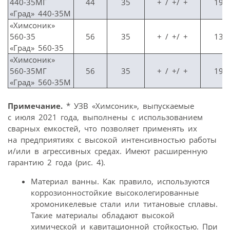
440-35МГ
44
35
+ / +/ +
198
«Град» 440-35М
«Химсоник»
560-35
56
35
+ / +/ +
132
«Град» 560-35
«Химсоник»
560-35МГ
56
35
+ / +/ +
198
«Град» 560-35М
Примечание.
* УЗВ «Химсоник», выпускаемые
с июля 2021 года, выполнены с использованием
сварных емкостей, что позволяет применять их
на предприятиях с высокой интенсивностью работы
и/или в агрессивных средах. Имеют расширенную
гарантию 2 года (рис. 4).
Материал ванны. Как правило, используются
коррозионностойкие высоколегированные
хромоникелевые стали или титановые сплавы.
Такие материалы обладают высокой
химической и кавитационной стойкостью. При