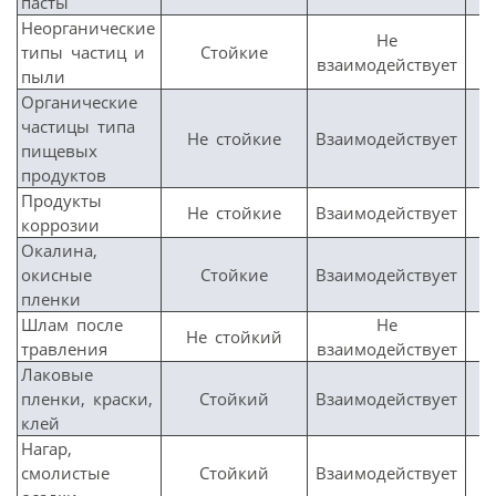
пасты
Неорганические
Не
типы частиц и
Стойкие
взаимодействует
пыли
Органические
частицы типа
Не стойкие
Взаимодействует
пищевых
продуктов
Продукты
Не стойкие
Взаимодействует
коррозии
Окалина,
окисные
Стойкие
Взаимодействует
пленки
Шлам после
Не
Не стойкий
травления
взаимодействует
Лаковые
пленки, краски,
Стойкий
Взаимодействует
клей
Нагар,
смолистые
Стойкий
Взаимодействует