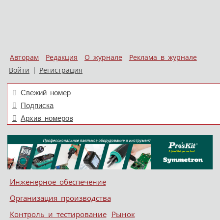
Авторам
Редакция
О журнале
Реклама в журнале
Войти
|
Регистрация
Свежий номер
Подписка
Архив номеров
Skip to content
Инженерное обеспечение
Меню
Организация производства
Контроль и тестирование
Рынок