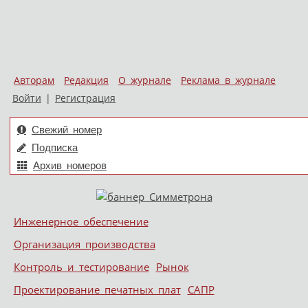
Авторам
Редакция
О журнале
Реклама в журнале
Войти
|
Регистрация
Свежий номер
Подписка
Архив номеров
Skip to content
Инженерное обеспечение
Меню
Организация производства
Контроль и тестирование
Рынок
Проектирование печатных плат
САПР