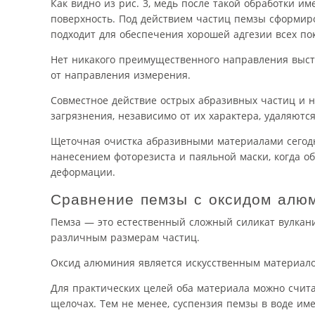
Как видно из рис. 3, медь после такой обработки 
поверхность. Под действием частиц пемзы сформир
подходит для обеспечения хорошей адгезии всех по
Нет никакого преимущественного направления высту
от направления измерения.
Совместное действие острых абразивных частиц и н
загрязнения, независимо от их характера, удаляютс
Щеточная очистка абразивными материалами сегодн
нанесением фоторезиста и паяльной маски, когда о
деформации.
Сравнение пемзы с оксидом алю
Пемза — это естественный сложный силикат вулкани
различным размерам частиц.
Оксид алюминия является искусственным материало
Для практических целей оба материала можно счита
щелочах. Тем не менее, суспензия пемзы в воде им