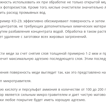
жность использовать их при обработке не только открытой мед
 фоторезистов. Кроме того, кислые очистители значительно 
ить расход промывных вод.
ример КО-2Э, эффективно обезжиривают поверхность и затем 
нцентратов, не требующих дополнительных химических матери
утем разбавления концентрата водой. Обработка в таком раст
ет удаление с заготовки всех жировых загрязнений.
ти меди за счет снятия слоя толщиной примерно 1-2 мкм и п
спечит максимальную адгезию последующего слоя. Этим посл
ия поверхность меди выглядит так, как это представлено на 
п микротравителя.
 кислоту и персульфат аммония в количестве от 100 до 200 г
створ является сильным микро-травителем и дает чистую матов
ски любое покрытие будет иметь хорошую адгезию.