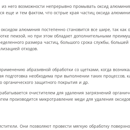
й из него возможности непрерывно промывать оксид алюминия
ся еще и тем фактом, что острые края частиц оксида алюмини
оксидом алюминия постепенно становится все шире, так как о
аботке пемзой, но при этом обладает дополнительными преиму
пределенного размера частиц, большого срока службы, большей
лизацией отходов.
применению абразивной обработки со щетками, когда возника
ая подготовка необходима при выполнении таких процессов, к
о органического защитного покрытия и др.
рабатывается очистителем для удаления загрязнений органич
затем производится микротравление меди для удаления оксидо
стители. Они позволяют провести мягкую обработку поверхно