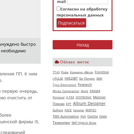
mail
Согласен на обработку
персональных данных
ынуждено быстро
 необходимо
Облако меток
TTnS
Fluke
Концерн «Вега»
Frontline
вления ПП. К ним
НИЦЭВТ
i-PULSE
Би Питрон
SAKI
р.
Finetech
Tyco Electronics
в первую очередь,
Mirae Corporation
Almit
ERASER
имо очистить от
Portasol
V‑TEK
SYSTRONIC
Metzner
Altium Designer
Планар
EPT
DuPont
РАСЕ
Janome
MIRTEC
более
TWS Automation
PVA
Optilia
DIMA
ьянской фирмы IS.
Термопро
SMT-Hybrid Show
сследований