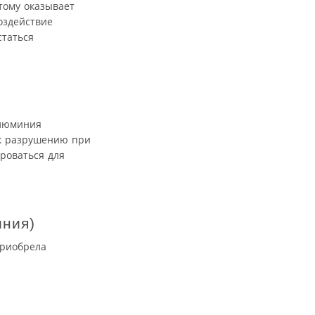
тому оказывает
оздействие
статься
алюминия
к разрушению при
роваться для
иния)
приобрела