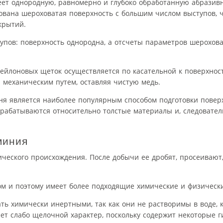
имеет однородную, равномерно и глубоко обработанную абрази
ована шероховатая поверхность с большим числом выступов, 
крытий.
пов: поверхность однородна, а отсчеты параметров шерохова
ейлоновых щеток осуществляется по касательной к поверхност
я механическим путем, оставляя чистую медь.
я является наиболее популярным способом подготовки повер
брабатываются относительно толстые материалы и, следовател
миния
ческого происхождения. После добычи ее дробят, просеивают,
м и поэтому имеет более подходящие химические и физически
ть химически инертными, так как они не растворимы в воде, к
еет слабо щелочной характер, поскольку содержит некоторые г