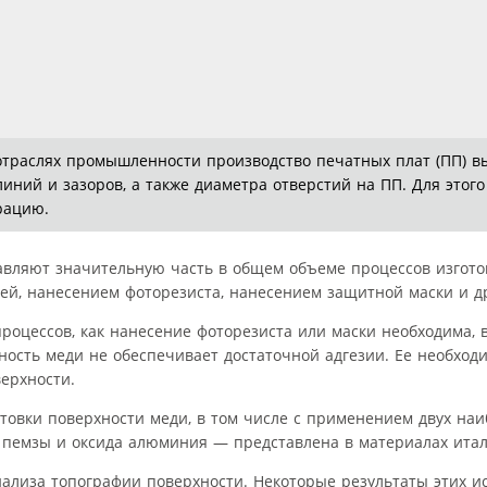
отраслях промышленности производство печатных плат (ПП) в
ний и зазоров, а также диаметра отверстий на ПП. Для этого
рацию.
тавляют значительную часть в общем объеме процессов изгото
ией, нанесением фоторезиста, нанесением защитной маски и д
роцессов, как нанесение фоторезиста или маски необходима, 
ность меди не обеспечивает достаточной адгезии. Ее необход
ерхности.
товки поверхности меди, в том числе с применением двух наи
пемзы и оксида алюминия — представлена в материалах итал
нализа топографии поверхности. Некоторые результаты этих и