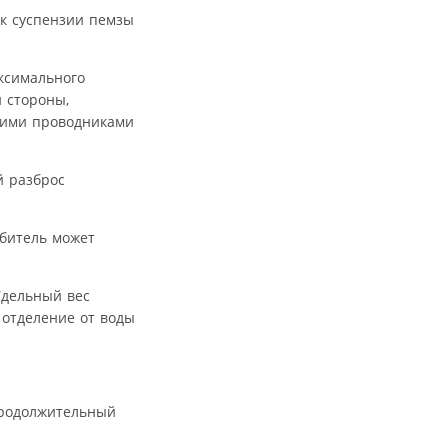
 к суспензии пемзы
ксимального
 стороны,
ними проводниками
й разброс
ебитель может
Удельный вес
 отделение от воды
продолжительный