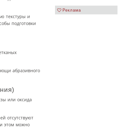
Реклама
ью текстуры и
собы подготовки
етканых
омощи абразивного
ния)
мзы или оксида
ей отсутствуют
ри этом можно