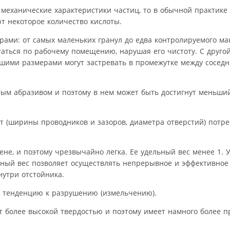
 механические характеристики частиц, то в обычной практике
т некоторое количество кислоты.
ами: от самых маленьких гранул до едва контролируемого ма
таться по рабочему помещению, нарушая его чистоту. С другой
шими размерами могут застревать в промежутке между сосед
мым абразивом и поэтому в нем может быть достигнут меньши
т (ширины проводников и зазоров, диаметра отверстий) потр
ене, и поэтому чрезвычайно легка. Ее удельный вес менее 1. 
ный вес позволяет осуществлять непрерывное и эффективное
нутри отстойника.
т тенденцию к разрушению (измельчению).
т более высокой твердостью и поэтому имеет намного более 