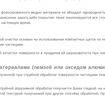
го фольгированного медью материала не обладает однородност
нанесении какого-либо покрытия. Ниже анализируются все спо
 настоящее время.
об очистки основан на использовании компактных щеток из н
ми частицами.
й зачистки поверхности и придания ей шероховатости при п
атериалами (пемзой или оксидом алюми
олученной при струйной обработке поверхности частицами пе
труйной абразивной обработке получается более гладкой, на н
ой текстурой, получаемой при других способах обработки). П