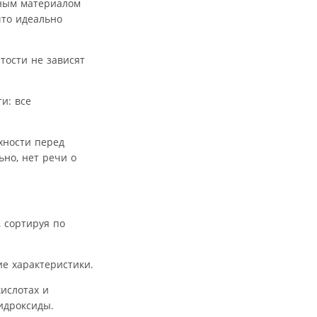
вным материалом
что идеально
тости не зависят
и: все
хности перед
ьно, нет речи о
 сортируя по
е характеристики.
ислотах и
идроксиды.