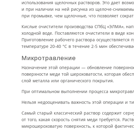
использования щелочных растворов. Это дает возмо
и при наличии на ней рисунка из щелоче-снимаемых
при промывке, чем щелочные, что позволяет сократ
Кислые очистители производства СПбЦ «ЭЛМА», нап
холодной воде. Поставляются очистители в виде ко
Приготовление рабочего раствора осуществляется п
температуре 20-40 °С в течение 2-5 мин обеспечива
Микротравление
Назначение этой операции — обновление поверхнос
поверхности меди той шероховатости, которая обе
слой металла или органического покрытия.
При оптимальном выполнении процесса микротравлен
Нельзя недооценивать важность этой операции и ти
Самый старый классический раствор содержит серную
от того, какая скорость снятия меди требуется. Ра
микрошероховатую поверхность, к которой фактиче