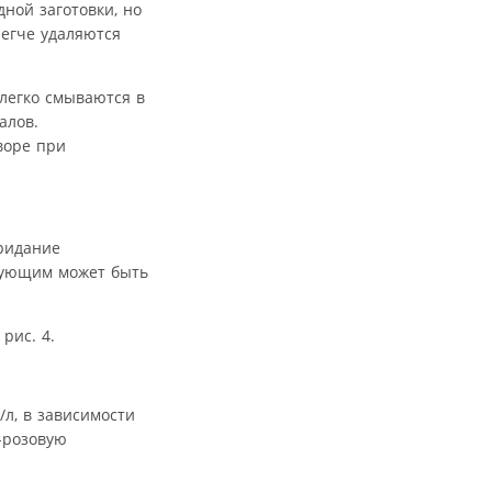
ной заготовки, но
легче удаляются
легко смываются в
алов.
воре при
ридание
едующим может быть
рис. 4.
/л, в зависимости
о-розовую