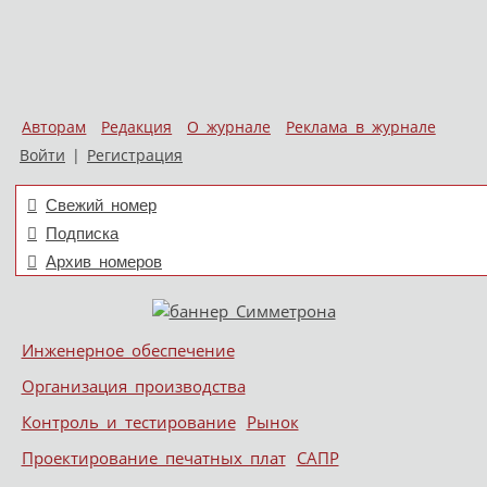
Авторам
Редакция
О журнале
Реклама в журнале
Войти
|
Регистрация
Свежий номер
Подписка
Архив номеров
Skip to content
Инженерное обеспечение
Меню
Организация производства
Контроль и тестирование
Рынок
Проектирование печатных плат
САПР