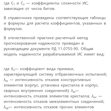
где С
и С
— коэффициенты сложности ИС,
1
2
зависящие от числа битов.
В справочнике приведены соответствующие таблицы
и формулы для расчета коэффициентов, указанных в
формулах.
В отечественной практике расчетный метод
прогнозирования надежности приведен в
руководящем документе РД 11.0755-90. Общая
модель надежности разрабатываемой ИС имеет вид:
где
К
— коэффициент вида приемки,
п
характеризующий систему отбраковочных испытаний;
λ
— интенсивность отказов конструктивных
кэ
элементов (корпус, установка кристалла в корпус,
сварных внутренних соединений);
λ
—
эк
интенсивность отказов элементов кристалла;
λ
—
мс
интенсивность отказов межэлементных соединений;
λ
— интенсивность отказов прочих элементов
пр