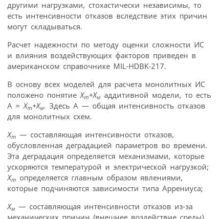
другими нагрузками, стохастически независимы, то
есть интенсивности отказов вследствие этих причин
могут складываться.
Расчет надежности по методу оценки сложности ИС
и влияния воздействующих факторов приведен в
американском справочнике MIL-HDBK-217.
В основу всех моделей для расчета монолитных ИС
положено понятие
Х
+Х
аддитивной модели, то есть
т
м
А =
Х
+Х
.
Здесь А — общая интенсивность отказов
т
м
для монолитных схем.
Х
— составляющая интенсивности отказов,
т
обусловленная деградацией параметров во времени.
Эта деградация определяется механизмами, которые
ускоряются температурой и электрической нагрузкой;
Х
определяется главным образом явлениями,
т
которые подчиняются зависимости типа Аррениуса;
Х
— составляющая интенсивности отказов из-за
м
механических причин (внешнее воздействие среды)