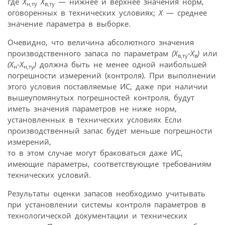
где
Х
X
— нижнее и верхнее значения норм,
н,ту
в,ту
оговоренных в технических условиях;
X
— среднее
значение параметра в выборке.
Очевидно, что величина абсолютного значения
производственного запаса по параметрам
(X
-X
)
или
в,ту
в
(Х
-Х
)
должна быть не менее одной наибольшей
н
н,ту
погрешности измерений (контроля). При выполнении
этого условия поставляемые ИС, даже при наличии
вышеупомянутых погрешностей контроля, будут
иметь значения параметров не ниже норм,
установленных в технических условиях Если
производственный запас будет меньше погрешности
измерений,
то в этом случае могут браковаться даже ИС,
имеющие параметры, соответствующие требованиям
технических условий.
Результаты оценки запасов необходимо учитывать
при установлении системы контроля параметров в
технологической документации и технических