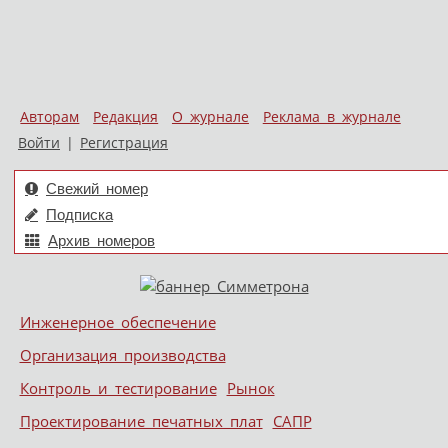
Авторам
Редакция
О журнале
Реклама в журнале
Войти
|
Регистрация
Свежий номер
Подписка
Архив номеров
Skip to content
Инженерное обеспечение
Меню
Организация производства
Контроль и тестирование
Рынок
Проектирование печатных плат
САПР