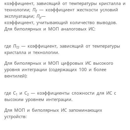
коэффициент, зависящий от температуры кристалла и
технологии;
П
— коэффициент жесткости условий
Е
эксплуатации;
П
—
р
коэффициент, учитывающий количество выводов.
Для биполярных и МОП аналоговых ИС:
где
Π
— коэффициент, зависящий от температуры
T2
кристалла и технологии.
Для биполярных и МОП цифровых ИС высокого
уровня интеграции (содержащих 100 и более
вентилей):
где С
и С
— коэффициенты сложности для ИС с
1
2
высоким уровнем интеграции.
Для МОП и биполярных ИС запоминающих
устройств: