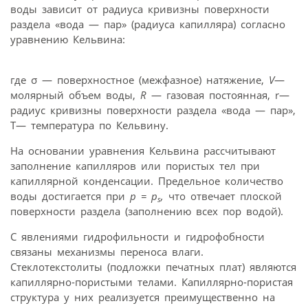
воды зависит от радиуса кривизны поверхности
раздела «вода — пар» (радиуса капилляра) согласно
уравнению Кельвина:
где σ — поверхностное (межфазное) натяжение,
V
—
молярный объем воды,
R
— газовая постоянная, r—
радиус кривизны поверхности раздела «вода — пар»,
Т— температура по Кельвину.
На основании уравнения Кельвина рассчитывают
заполнение капилляров или пористых тел при
капиллярной конденсации. Предельное количество
воды достигается при
р = p
,
что отвечает плоской
s
поверхности раздела (заполнению всех пор водой).
С явлениями гидрофильности и гидрофобности
связаны механизмы переноса влаги.
Стеклотекстолиты (подложки печатных плат) являются
капиллярно-пористыми телами. Капиллярно-пористая
структура у них реализуется преимущественно на