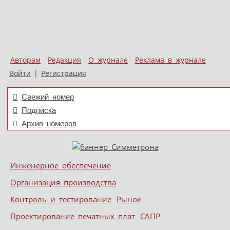
Авторам
Редакция
О журнале
Реклама в журнале
Войти
|
Регистрация
Свежий номер
Подписка
Архив номеров
Skip to content
Инженерное обеспечение
Меню
Организация производства
Контроль и тестирование
Рынок
Проектирование печатных плат
САПР