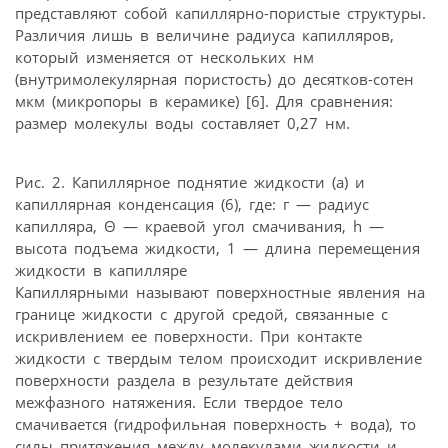
представляют собой капиллярно-пористые структуры.
Различия лишь в величине радиуса капилляров,
который изменяется от нескольких нм
(внутримолекулярная пористость) до десятков-сотен
мкм (микропоры в керамике) [6]. Для сравнения:
размер молекулы воды составляет 0,27 нм.
Рис. 2. Капиллярное поднятие жидкости (а) и
капиллярная конденсация (6), где: г — радиус
капилляра, Θ — краевой угол смачивания, h —
высота подъема жидкости, 1 — длина перемещения
жидкости в капилляре
Капиллярными называют поверхностные явления на
границе жидкости с другой средой, связанные с
искривлением ее поверхности. При контакте
жидкости с твердым телом происходит искривление
поверхности раздела в результате действия
межфазного натяжения. Если твердое тело
смачивается (гидрофильная поверхность + вода), то
силы притяжения между молекулами жидкости и