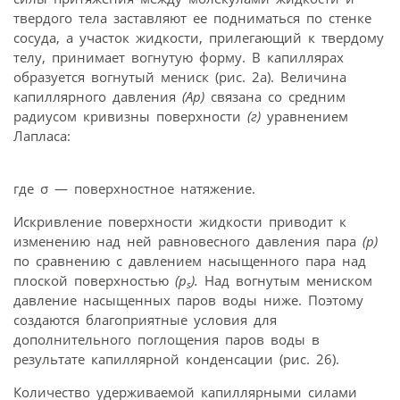
твердого тела заставляют ее подниматься по стенке
сосуда, а участок жидкости, прилегающий к твердому
телу, принимает вогнутую форму. В капиллярах
образуется вогнутый мениск (рис. 2а). Величина
капиллярного давления
(Ар)
связана со средним
радиусом кривизны поверхности
(г)
уравнением
Лапласа:
где σ — поверхностное натяжение.
Искривление поверхности жидкости приводит к
изменению над ней равновесного давления пара
(р)
по сравнению с давлением насыщенного пара над
плоской поверхностью
(p
).
Над вогнутым мениском
s
давление насыщенных паров воды ниже. Поэтому
создаются благоприятные условия для
дополнительного поглощения паров воды в
результате капиллярной конденсации (рис. 26).
Количество удерживаемой капиллярными силами