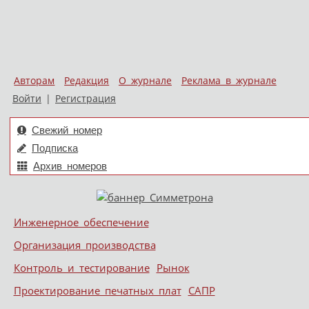
Авторам
Редакция
О журнале
Реклама в журнале
Войти
|
Регистрация
Свежий номер
Подписка
Архив номеров
Skip to content
Инженерное обеспечение
Меню
Организация производства
Контроль и тестирование
Рынок
Проектирование печатных плат
САПР