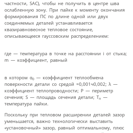
частности, SAС), чтобы не получить в центре шва
ослабленную зону. При пайке к моменту окончания
формирования ПС по длине одной или двух
соединяемых деталей устанавливается
квазиравновесное тепловое состояние,
описывающееся гауссовским распределением:
где — температура в точке на расстоянии i от стыка;
m — коэффициент, равный
в котором α
— коэффициент теплообмена
0
поверхности детали со средой ≈0,001ч0,002; λ —
коэффициент теплопроводности; P — периметр
сечения; S — площадь сечения детали; T
—
п
температура пайки.
Поскольку при тепловом расширении деталей зазор
уменьшается, важно технологически выставить
«установочный» зазор, равный оптимальному, плюс