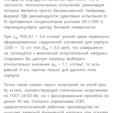
частности, технологических испытаний, реализация
которых является просто бессмысленной. Например,
фирмой ТДК рекомендуются сдвиговые испытания (п.
9) припаянных конденсаторов усилием 5N (~500 г)
перпендикулярно центру боковой поверхности.
При τ
ПОС-61 = 3,4 кгс/мм² усилие среза правильно
ср
сформированных соединений составляет для корпуса
1206 — 12 кгс min (S
= 3,6 мм²), что совершенно
ср
не согласуется с величиной испытательной нагрузки.
Следовало бы данную нагрузку выбирать
относительно значения σ
= 1,1 кгс/мм², то есть
02
равной 4 кгс, притом только для данного типа
корпуса!
Точно также неясен смысл испытаний на изгиб (рис.
4), кстати, соответствующий статическим испытаниям
по ГОСТ 24167-80, но с фиксированным прогибом по
длине 45 мм. Согласно нормативам ССБТ,
среднестатистический работник производства не
ощущает заметной физической нагрузки при усилиях