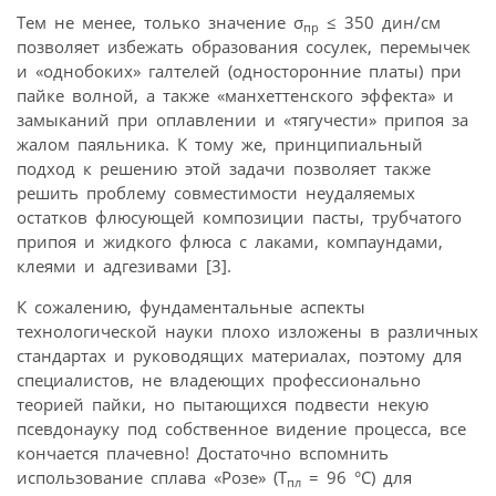
Тем не менее, только значение σ
≤ 350 дин/см
пр
позволяет избежать образования сосулек, перемычек
и «однобоких» галтелей (односторонние платы) при
пайке волной, а также «манхеттенского эффекта» и
замыканий при оплавлении и «тягучести» припоя за
жалом паяльника. К тому же, принципиальный
подход к решению этой задачи позволяет также
решить проблему совместимости неудаляемых
остатков флюсующей композиции пасты, трубчатого
припоя и жидкого флюса с лаками, компаундами,
клеями и адгезивами [3].
К сожалению, фундаментальные аспекты
технологической науки плохо изложены в различных
стандартах и руководящих материалах, поэтому для
специалистов, не владеющих профессионально
теорией пайки, но пытающихся подвести некую
псевдонауку под собственное видение процесса, все
кончается плачевно! Достаточно вспомнить
использование сплава «Розе» (Т
= 96 °С) для
пл