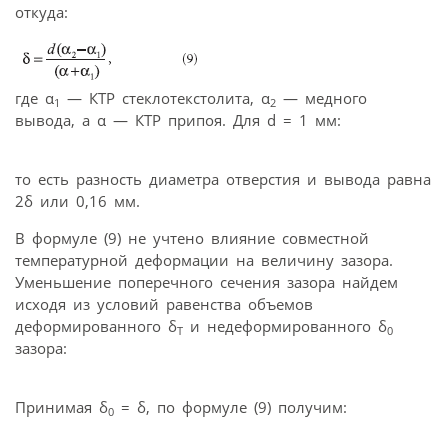
откуда:
где α
— КТР стеклотекстолита, α
— медного
1
2
вывода, а α — КТР припоя. Для d = 1 мм:
то есть разность диаметра отверстия и вывода равна
2δ или 0,16 мм.
В формуле (9) не учтено влияние совместной
температурной деформации на величину зазора.
Уменьшение поперечного сечения зазора найдем
исходя из условий равенства объемов
деформированного δ
и недеформированного δ
Т
0
зазора:
Принимая δ
= δ, по формуле (9) получим:
0