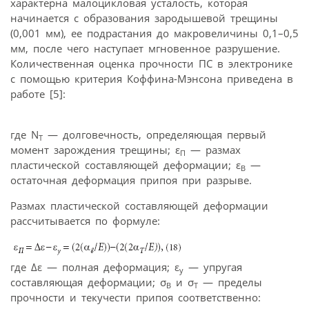
характерна малоцикловая усталость, которая
начинается с образования зародышевой трещины
(0,001 мм), ее подрастания до макровеличины 0,1–0,5
мм, после чего наступает мгновенное разрушение.
Количественная оценка прочности ПС в электронике
с помощью критерия Коффина-Мэнсона приведена в
работе [5]:
где N
— долговечность, определяющая первый
T
момент зарождения трещины; ε
— размах
П
пластической составляющей деформации; ε
—
В
остаточная деформация припоя при разрыве.
Размах пластической составляющей деформации
рассчитывается по формуле:
где Δε — полная деформация; ε
— упругая
у
составляющая деформации; σ
и σ
— пределы
В
Т
прочности и текучести припоя соответственно: