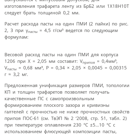
изготовления трафарета ленту из БрБ2 или 1Х18Н10Т
следует брать толщиной 0,2 мм.
Расчет расхода пасты на один ПМИ (2 пайки) по рис.
2, 3 при γ
= 4,5 г/см³ ведется по следующим
пасты
формулам:
Весовой расход пасты на один ПМИ для корпуса
1206 при X = 2,05 мм составит: V
= 0,4мм³,
припоя
V
= 0,68 мм³, P = 0,34 × 2,05 × 0,0045 = 0,00315
пасты
г ≈ 3,2 мг.
Предложенная унификация размеров ПМИ, топологии
КП и толщин трафаретов позволяет получать
качественные ПС с самопроизвольным
формированием плоского зазора и кривизны
галтелей с прочностью не ниже прочностных свойств
припоя ПОС-61 (см. ТвЭП № 2 ‘2008, стр. 51, табл. 2)
при температуре оплавления 230 °С ±5…10 °С с
использованием флюсующей композиции пасты,