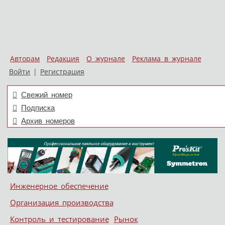
Авторам
Редакция
О журнале
Реклама в журнале
Войти
|
Регистрация
Свежий номер
Подписка
Архив номеров
Skip to content
Инженерное обеспечение
Меню
Организация производства
Контроль и тестирование
Рынок