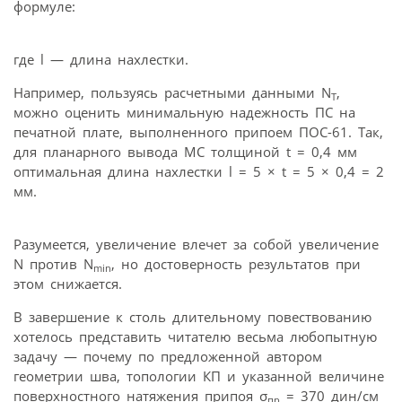
формуле:
где l — длина нахлестки.
Например, пользуясь расчетными данными N
,
T
можно оценить минимальную надежность ПС на
печатной плате, выполненного припоем ПОС-61. Так,
для планарного вывода МС толщиной t = 0,4 мм
оптимальная длина нахлестки l = 5 × t = 5 × 0,4 = 2
мм.
Разумеется, увеличение влечет за собой увеличение
N против N
, но достоверность результатов при
min
этом снижается.
В завершение к столь длительному повествованию
хотелось представить читателю весьма любопытную
задачу — почему по предложенной автором
геометрии шва, топологии КП и указанной величине
поверхностного натяжения припоя σ
= 370 дин/см
пр