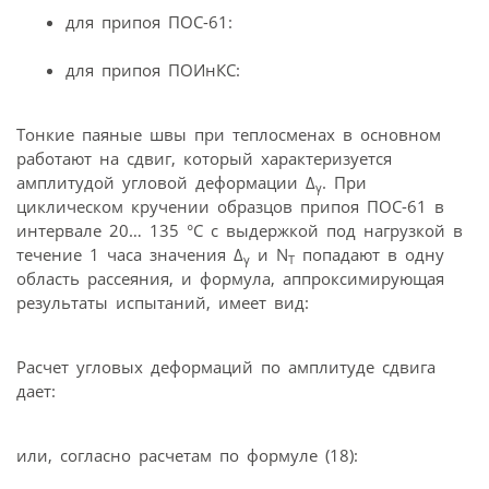
для припоя ПОС-61:
для припоя ПОИнКС:
Тонкие паяные швы при теплосменах в основном
работают на сдвиг, который характеризуется
амплитудой угловой деформации Δ
. При
γ
циклическом кручении образцов припоя ПОС-61 в
интервале 20… 135 °С с выдержкой под нагрузкой в
течение 1 часа значения Δ
и N
попадают в одну
γ
T
область рассеяния, и формула, аппроксимирующая
результаты испытаний, имеет вид:
Расчет угловых деформаций по амплитуде сдвига
дает:
или, согласно расчетам по формуле (18):