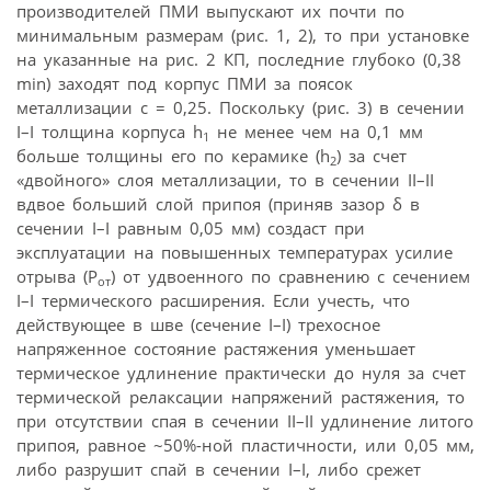
производителей ПМИ выпускают их почти по
минимальным размерам (рис. 1, 2), то при установке
на указанные на рис. 2 КП, последние глубоко (0,38
min) заходят под корпус ПМИ за поясок
металлизации с = 0,25. Поскольку (рис. 3) в сечении
I–I толщина корпуса h
не менее чем на 0,1 мм
1
больше толщины его по керамике (h
) за счет
2
«двойного» слоя металлизации, то в сечении II–II
вдвое больший слой припоя (приняв зазор δ в
сечении I–I равным 0,05 мм) создаст при
эксплуатации на повышенных температурах усилие
отрыва (P
) от удвоенного по сравнению с сечением
от
I–I термического расширения. Если учесть, что
действующее в шве (сечение I–I) трехосное
напряженное состояние растяжения уменьшает
термическое удлинение практически до нуля за счет
термической релаксации напряжений растяжения, то
при отсутствии спая в сечении II–II удлинение литого
припоя, равное ~50%-ной пластичности, или 0,05 мм,
либо разрушит спай в сечении I–I, либо срежет