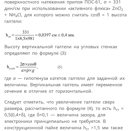
поверхностного натяжения припоя ПОС-61, σ = 331
дин/см при использовании «активного флюса» ZnCl
2
+ NH
Cl, для которого можно считать cosθ = 1 высота
4
галтели:
Высоту вертикальной галтели на угловых стенках
определяют по формуле (3):
где
а
— гипотенуза катетов галтели для заданной их
величины. Вертикальная галтель имеет переменное
сечение в отличие от горизонтальной.
Следует отметить, что увеличение галтели сверх
размера, рассчитанного по формуле (4), то есть h
=
ст
0,5(0,4+δ), где δ≈0,1 — величина зазора, для
электроники принципиально не требуется. В
конструкционной пайке величина h
>1,5 мм также
ст