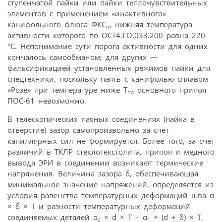
ступенчатой пайки или пайки теплочувствительных
элементов с применением «инактивного»
канифольного флюса ФКС
, нижняя температура
п
активности которого по ОСТ4.ГО.033.200 равна 220
°С. Непонимание сути порога активности для одних
кончалось самообманом; для других —
фальсификацией установленных режимов пайки для
спецтехники, поскольку паять с канифолью сплавом
«Розе» при температуре ниже Т
основного припоя
пл
ПОС-61 невозможно.
В телескопических паяных соединениях (пайка в
отверстие) зазор самопроизвольно за счет
капиллярных сил не формируется. Более того, за счет
различий в ТКЛР стеклотекстолита, припоя и медного
вывода ЭРИ в соединении возникают термические
напряжения. Величина зазора δ, обеспечивающая
минимальное значение напряжений, определяется из
условия равенства температурных деформаций шва α
× δ × T и разности температурных деформаций
соединяемых деталей α
× d × T – α
× (d + δ) × T,
2
1