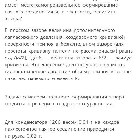
имеет место самопроизвольное формирование
паяного соединения и, в частности, величины
зазора?
В плоском зазоре величина дополнительного
лапласовского давления, создаваемого кривизной
поверхности припоя в безгалтельном зазоре (для
простоты кривизну галтели не рассматриваем) равна
σ
/(δ/2), где δ — величина зазора, а δ/2 — радиус
пр
кривизны. Это давление должно уравновешивать
гидростатическое давление объема припоя в зазоре
плюс вес паяемого элемента P:
Задача самопроизвольного формирования зазора
сводится к решению квадратного уравнения:
Для конденсатора 1206 весом 0,04 г на каждое
нахлесточное паяное соединение приходится
нагрузка 0,02 г.