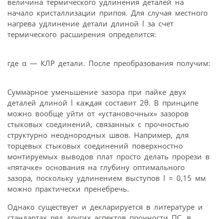
величина термического удлинения деталей на
начало кристаллизации припоя. Для случая местного
нагрева удлинение детали длиной l за счет
термического расширения определится:
где α — КЛР детали. После преобразования получим:
Суммарное уменьшение зазора при пайке двух
деталей длиной l каждая составит 2θ. В принципе
можно вообще уйти от «установочных» зазоров
стыковых соединений, связанных с прочностью
структурно неоднородных швов. Например, для
торцевых стыковых соединений поверхностно
монтируемых выводов плат просто делать прорези в
«пятачке» основания на глубину оптимального
зазора, поскольку удлинением выступов l = 0,15 мм
можно практически пренебречь.
Однако существует и декларируется в литературе и
стандартах ряд других аспектов прочности ПС, в