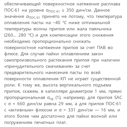
обеспечивающей поверхностное натяжение расплава
ПОС-61 на уровне σ
≤ 350 дин/см. Данное
ПОС-61
значение σ
принято не потому, что температура
ПОС-61
оплавления пасты на ~40 °С ниже оптимальной
температуры волны припоя или жала паяльника
(260… 280 °С) и для компенсации этого снижения
необходимо пропорционально снижать
поверхностное натяжение припоя за счет ПАВ во
флюсе. Для случая пайки оплавлением закон
самопроизвольного растекания припоя при наличии
«принудительного смачивания» за счет
предварительного нанесения пасты по всей
поверхности оплавления КП не играет существенной
роли. К тому же, высота вертикального подъема
припоя, скажем, в капилляре диаметром 1 мм, прямо
пропорциональная σ
(1), например, для припоя SAС
пр
с σ = 660 дин/см равна 29 мм, а для припоя ПОС-61
с «активным» флюсом и σ = 331 дин/см — 16 мм, и
этого более чем достаточно для пайки волной или
погружением печатных плат.