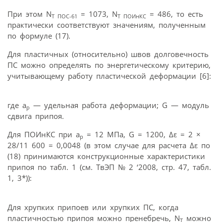
При этом N
= 1073, N
= 486, то есть
T ПОС-61
T ПОИнКС
практически соответствуют значениям, полученным
по формуле (17).
Для пластичных (относительно) швов долговечность
ПС можно определять по энергетическому критерию,
учитывающему работу пластической деформации [6]:
где а
— удельная работа деформации; G — модуль
р
сдвига припоя.
Для ПОИнКС при а
= 12 МПа, G = 1200, Δε = 2 ×
р
28/11 600 = 0,0048 (в этом случае для расчета Δε по
(18) принимаются конструкционные характеристики
припоя по табл. 1 (см. ТвЭП № 2 ‘2008, стр. 47, табл.
1, 3*)):
Для хрупких припоев или хрупких ПС, когда
пластичностью припоя можно пренебречь, N
можно
T