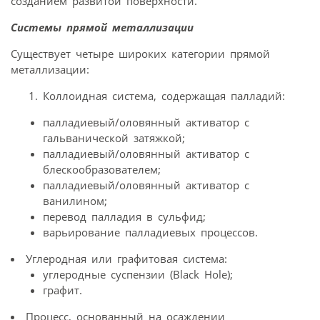
созданием развитой поверхности.
Системы прямой металлизации
Существует четыре широких категории прямой
металлизации:
Коллоидная система, содержащая палладий:
палладиевый/оловянный активатор с
гальванической затяжкой;
палладиевый/оловянный активатор с
блескообразователем;
палладиевый/оловянный активатор с
ванилином;
перевод палладия в сульфид;
варьирование палладиевых процессов.
Углеродная или графитовая система:
углеродные суспензии (Black Hole);
графит.
Процесс, основанный на осаждении