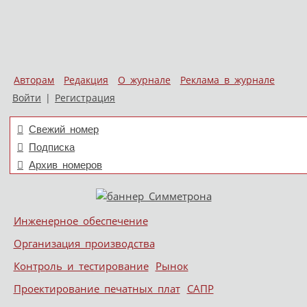
Авторам
Редакция
О журнале
Реклама в журнале
Войти
|
Регистрация
Свежий номер
Подписка
Архив номеров
Skip to content
Инженерное обеспечение
Меню
Организация производства
Контроль и тестирование
Рынок
Проектирование печатных плат
САПР