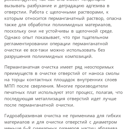
вызывать разбухание и деградацию адгезива в
отверстии. Работа с щелочными растворами, к
которым относится перманганатный раствор, опасна
также для обработки полиимидных материалов,
поскольку они не устойчивы в щелочной среде.
Однако опыт показывает, что при тщательном
регламентировании операции перманганатной
очистки ее все-таки можно использовать без
разрушения полиимидных композиций.
Перманганатная очистка имеет ряд неоспоримых
преимуществ в очистке отверстий от наноса смолы
на торцы контактных площадок внутренних слоев
МПП после сверления. Многие производители
печатных плат используют этот процесс, полагая, что
последующая металлизация отверстий идет лучше
после перманганатной очистки.
Гидроабразивная очистка не применима для гибких
материалов и для очистки отверстий с диаметром
меньше 6–8 суммарных размеров частиц абразива.