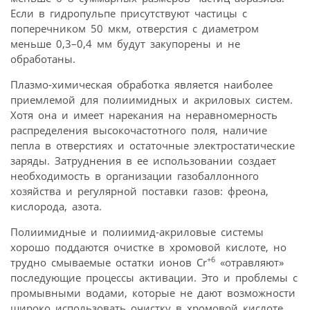
Если в гидропульпе присутствуют частицы с
поперечником 50 мкм, отверстия с диаметром
меньше 0,3–0,4 мм будут закупорены и не
обработаны.
Плазмо-химическая обработка является наиболее
приемлемой для полиимидных и акриловых систем.
Хотя она и имеет нарекания на неравномерность
распределения высокочастотного поля, наличие
пепла в отверстиях и остаточные электростатические
заряды. Затруднения в ее использовании создает
необходимость в организации газобаллонного
хозяйства и регулярной поставки газов: фреона,
кислорода, азота.
Полиимидные и полиимид-акриловые системы
хорошо поддаются очистке в хромовой кислоте, но
+6
трудно смываемые остатки ионов Cr
«отравляют»
последующие процессы активации. Это и проблемы с
промывными водами, которые не дают возможности
широко использовать очистку в хромовой кислоте.