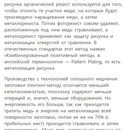
рисунке органический резист используется для того,
чтобы оголить те участки меди, на которые будет
произведено наращивание меди, а затем
металлорезиста. Потом фоторезист совсем удаляют,
расположенную под ним медь стравливают, а
металлорезист применяют как защиту рисунка и
металлизации отверстий от травления. В
отечественных стандартах этот метод назван
«Комбинированный позитивный метод», в
английской терминологии — Pattern Plating, то есть
металлизация рисунка.
Производство с технологией сплошного меднения
заготовки (тентинг-метод) отличается меньшей
капиталоемкостью, поскольку содержит меньше
операций и, значит, меньше оборудования. Но
энергоемкость его больше, так как приходится
тратить медь и энергию на металлизацию всей
поверхности заготовки, потом ее же на 70% (с
пробельных мест) приходится стравливать и затем
регенерировать. Мало того, разрешение рисунка по