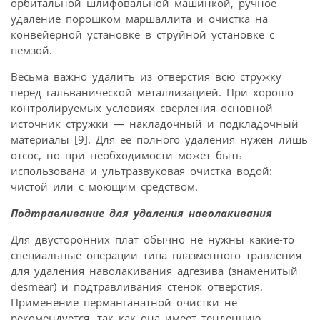
орбитальной шлифовальной машинкой, ручное
удаление порошком маршаллита и очистка на
конвейерной установке в струйной установке с
пемзой.
Весьма важно удалить из отверстия всю стружку
перед гальванической металлизацией. При хорошо
контролируемых условиях сверления основной
источник стружки — накладочный и подкладочный
материалы [9]. Для ее полного удаления нужен лишь
отсос, но при необходимости может быть
использована и ультразвуковая очистка водой:
чистой или с моющим средством.
Подтравливание для удаления наволакивания
Для двусторонних плат обычно не нужны какие-то
специальные операции типа плазменного травления
для удаления наволакивания адгезива (знаменитый
desmear) и подтравливания стенок отверстия.
Применение перманганатной очистки не
рекомендуется, так как она имеет тенденцию