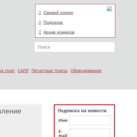
Свежий номер
Подписка
Архив номеров
Поиск
ых плат
САПР
Печатные платы
Оборудование
вление
Подписка на новости
Имя
E-
mail