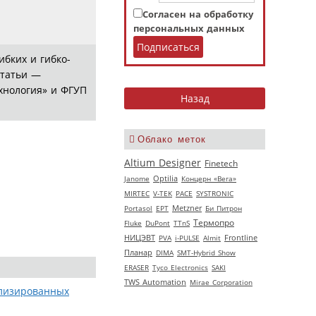
Согласен на обработку
персональных данных
ибких и гибко-
статьи —
хнология» и ФГУП
Облако меток
Altium Designer
Finetech
Janome
Optilia
Концерн «Вега»
MIRTEC
V‑TEK
РАСЕ
SYSTRONIC
Portasol
EPT
Metzner
Би Питрон
Термопро
Fluke
DuPont
TTnS
НИЦЭВТ
PVA
i-PULSE
Almit
Frontline
Планар
DIMA
SMT-Hybrid Show
ERASER
Tyco Electronics
SAKI
TWS Automation
Mirae Corporation
ллизированных