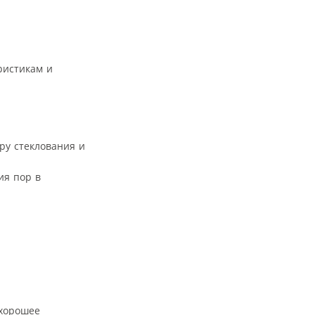
ристикам и
ру стеклования и
ия пор в
 хорошее