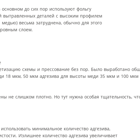
 в основном до сих пор используют фольгу
ой вытравленных деталей с высоким профилем
й медью) весьма затруднена, обычно для этого
кровным слоем.
е
етизацию схемы и прессование без пор. Было выработано общ
и 18 мкм, 50 мкм адгезива для высоты меди 35 мкм и 100 мкм 
ны не слишком плотно. Но тут нужна особая тщательность, ч
использовать минимальное количество адгезива,
стости. Излишнее количество адгезива увеличивает