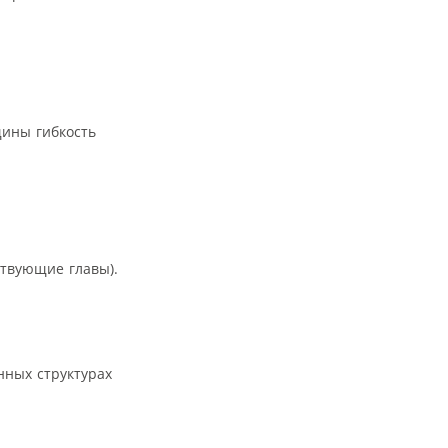
щины гибкость
ствующие главы).
нных структурах