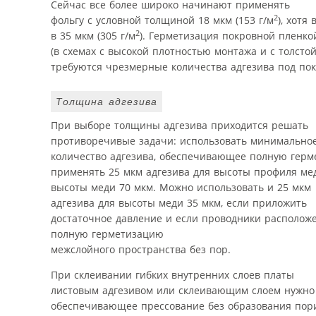
Сейчас все более широко начинают применять
2
фольгу с условной толщиной 18 мкм (153 г/м
), хотя
2
в 35 мкм (305 г/м
). Герметизация покровной пленк
(в схемах с высокой плотностью монтажа и с толсто
требуются чрезмерные количества адгезива под по
Толщина адгезива
При выборе толщины адгезива приходится решать
противоречивые задачи: использовать минимально
количество адгезива, обеспечивающее полную герм
применять 25 мкм адгезива для высоты профиля мед
высоты меди 70 мкм. Можно использовать и 25 мкм
адгезива для высоты меди 35 мкм, если приложить
достаточное давление и если проводники расположе
полную герметизацию
межслойного пространства без пор.
При склеивании гибких внутренних слоев платы
листовым адгезивом или склеивающим слоем нужно 
обеспечивающее прессование без образования пори