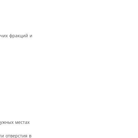
учих фракций и
нужных местах
ти отверстия в