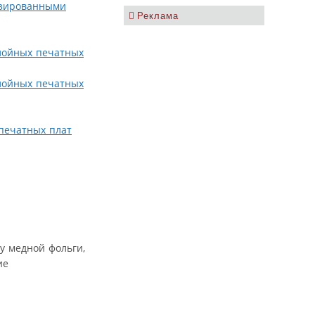
лизированными
Реклама
слойных печатных
слойных печатных
 печатных плат
у медной фольги,
ие