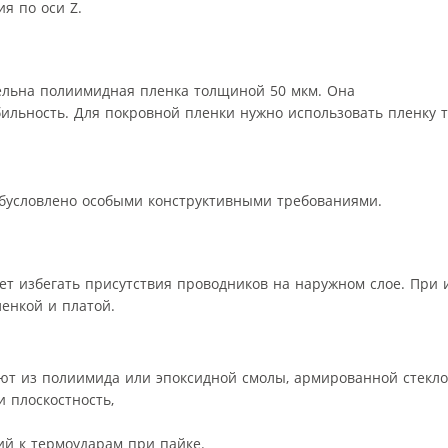
я по оси Z.
ельна полиимидная пленка толщиной 50 мкм. Она
ильность. Для покровной пленки нужно использовать пленку 
о обусловлено особыми конструктивными требованиями.
ет избегать присутствия проводников на наружном слое. При 
енкой и платой.
ют из полиимида или эпоксидной смолы, армированной стекло
 плоскостность,
ий к термоударам при пайке.