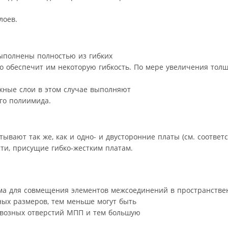
лоев.
ыполнены полностью из гибких
 обеспечит им некоторую гибкость. По мере увеличения тол
жные слои в этом случае выполняют
го полиимида.
вают так же, как и одно- и двусторонние платы (см. соответ
сти, присущие гибко-жестким платам.
има для совмещения элементов межсоединений в пространстве
ных размеров, тем меньше могут быть
квозных отверстий МПП и тем большую