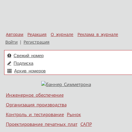
Авторам
Редакция
О журнале
Реклама в журнале
Войти
|
Регистрация
Свежий номер
Подписка
Архив номеров
Skip to content
Инженерное обеспечение
Меню
Организация производства
Контроль и тестирование
Рынок
Проектирование печатных плат
САПР