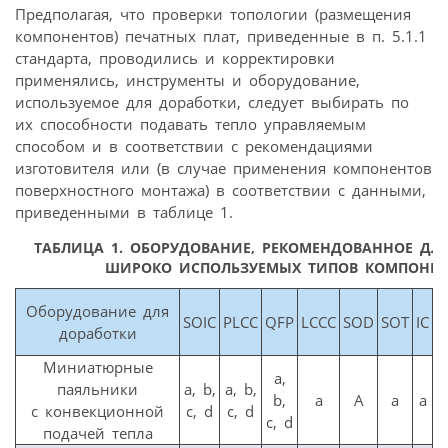
Предполагая, что проверки топологии (размещения
компонентов) печатных плат, приведенные в п. 5.1.1
стандарта, проводились и корректировки
применялись, инструменты и оборудование,
используемое для доработки, следует выбирать по
их способности подавать тепло управляемым
способом и в соответствии с рекомендациями
изготовителя или (в случае применения компонентов
поверхностного монтажа) в соответствии с данными,
приведенными в таблице 1.
ТАБЛИЦА 1. ОБОРУДОВАНИЕ, РЕКОМЕНДОВАННОЕ ДЛ
ШИРОКО ИСПОЛЬЗУЕМЫХ ТИПОВ КОМПОНЕН
Оборудование для
SOIC
PLCC
QFP
LCCC
SOD
SOT
IC
M
доработки
Миниатюрные
a,
паяльники
a, b,
a, b,
a
b,
a
A
a
a
с конвекционной
c, d
c, d
c, d
подачей тепла