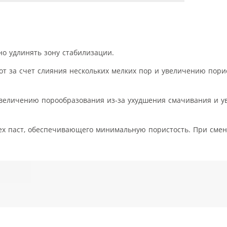
о удлинять зону стабилизации.
т за счет слияния нескольких мелких пор и увеличению порис
увеличению порообразования из-за ухудшения смачивания и у
сех паст, обеспечивающего минимальную пористость. При сме