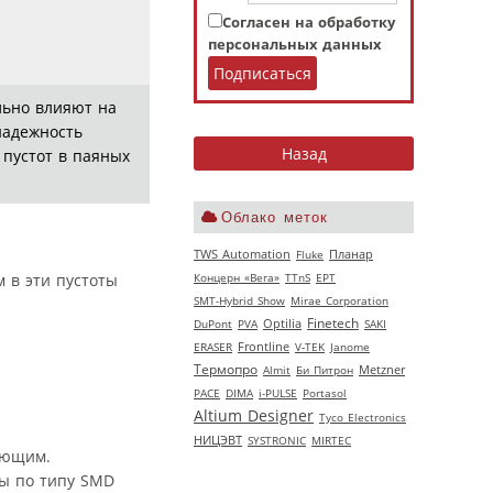
Согласен на обработку
персональных данных
льно влияют на
надежность
 пустот в паяных
Облако меток
TWS Automation
Fluke
Планар
Концерн «Вега»
TTnS
EPT
 в эти пустоты
SMT-Hybrid Show
Mirae Corporation
Finetech
DuPont
PVA
Optilia
SAKI
ERASER
Frontline
V‑TEK
Janome
Термопро
Almit
Би Питрон
Metzner
РАСЕ
DIMA
i-PULSE
Portasol
Altium Designer
Tyco Electronics
НИЦЭВТ
SYSTRONIC
MIRTEC
ующим.
ны по типу SMD