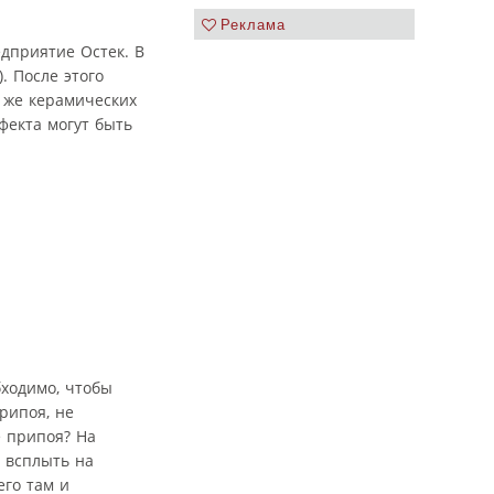
Реклама
дприятие Остек. В
. После этого
 же керамических
фекта могут быть
бходимо, чтобы
рипоя, не
е припоя? На
н всплыть на
его там и