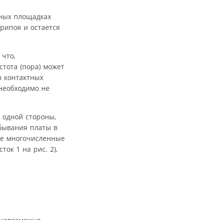
тных площадках
рипоя и остается
что,
стота (пора) может
в контактных
 необходимо не
 одной стороны,
ебывания платы в
ее многочисленные
ок 1 на рис. 2),