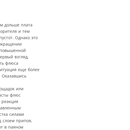
ем дольше плата
ворителя и тем
пустот. Однако это
сокращении
с повышенной
ервый взгляд,
сть флюса
Ситуация еще более
. Оказавшись
лощадок или
асты флюс
я реакция
плавленным
стка силами
д слоем припоя,
от в паяном