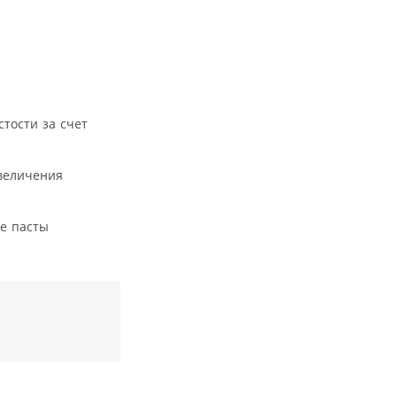
тости за счет
величения
не пасты