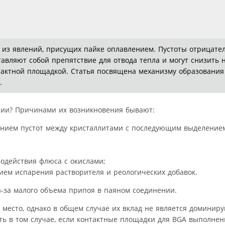
 из явлений, присущих пайке оплавлением. Пустоты отрицате
авляют собой препятствие для отвода тепла и могут снизить 
тактной площадкой. Статья посвящена механизму образования
.
ении? Причинами их возникновения бывают:
анием пустот между кристаллитами с последующим выделением
одействия флюса с окислами;
ием испарения растворителя и реологических добавок.
-за малого объема припоя в паяном соединении.
 место, однако в общем случае их вклад не является доминир
ь в том случае, если контактные площадки для BGA выполне