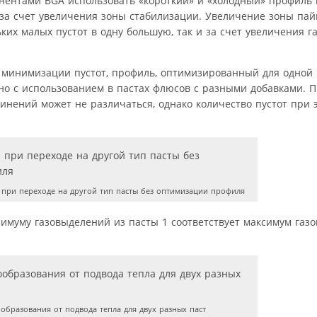
нентами BGA использовать «короткий» и «холодный» профиль 
 за счет увеличения зоны стабилизации. Увеличение зоны пай
ких малых пустот в одну большую, так и за счет увеличения 
ия минимизации пустот, профиль, оптимизированный для одной 
ано с использованием в пастах флюсов с разными добавками. 
инений может не различаться, однако количество пустот при 
 при переходе на другой тип пасты без оптимизации профиля
инимуму газовыделений из пасты 1 соответствует максимум газ
бразования от подвода тепла для двух разных паст