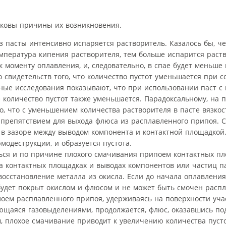
аковы причины их возникновения.
з пасты интенсивно испаряется растворитель. Казалось бы, ч
мпература кипения растворителя, тем больше испарится раст
 моменту оплавления, и, следовательно, в спае будет меньше 
о свидетельств того, что количество пустот уменьшается при 
ные исследования показывают, что при использовании паст 
количество пустот также уменьшается. Парадоксальному, на п
, что с уменьшением количества растворителя в пасте вязко
я препятствием для выхода флюса из расплавленного припоя. 
я в зазоре между выводом компонента и контактной площадкой
модеструкции, и образуется пустота.
ься и по причине плохого смачивания припоем контактных п
а контактных площадках и выводах компонентов или частиц п
 восстановление металла из окисла. Если до начала оплавлени
 будет покрыт окислом и флюсом и не может быть смочен рас
лоем расплавленного припоя, удерживаясь на поверхности уча
ющаяся газовыделениями, продолжается, флюс, оказавшись по
ом, плохое смачивание приводит к увеличению количества пуст