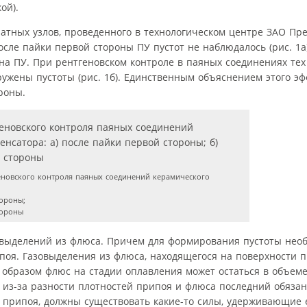
ой).
атных узлов, проведенного в технологическом центре ЗАО Пре
ле пайки первой стороны ПУ пустот не наблюдалось (рис. 1а)
на ПУ. При рентгеновском контроле в паяных соединениях тех
ужены пустоты (рис. 1б). Единственным объяснением этого эф
роны.
еновского контроля паяных соединений керамического
тороны;
тороны
зовыделений из флюса. Причем для формирования пустоты нео
оя. Газовыделения из флюса, находящегося на поверхности п
 образом флюс на стадии оплавления может остаться в объем
ак из-за разности плотностей припоя и флюса последний обяза
е припоя, должны существовать какие-то силы, удерживающие 