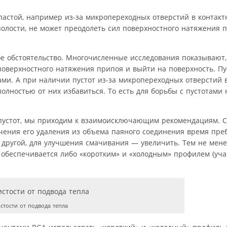
пастой, например из-за микропереходных отверстий в контак
олости, не может преодолеть сил поверхностного натяжения п
е обстоятельство. Многочисленные исследования показывают, 
поверхностного натяжения припоя и выйти на поверхность. Пу
ами. А при наличии пустот из-за микропереходных отверстий 
олностью от них избавиться. То есть для борьбы с пустотами
устот, мы приходим к взаимоисключающим рекомендациям. С
гчения его удаления из объема паяного соединения время пр
с другой, для улучшения смачивания — увеличить. Тем не мен
беспечивается либо «коротким» и «холодным» профилем (участ
тости от подвода тепла