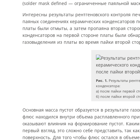
(solder mask defined — ограниченные паяльной маск
Интересны результаты рентгеновского контроля печ
паяных соединениях керамических конденсаторов пос
платы были отмыты, а затем пропаяна вторая сторо
конденсаторов на первой стороне платы были обнар
газовыделения из платы во время пайки второй сто
Рис. 1.
Результаты рентг
конденсатора:
а) после пайки первой с
б) после пайки второй с
Основная масса пустот образуется в результате га
флюс находился внутри объема расплавленного прип
оказывают влияния на формирование пустот. Каким
первый взгляд, это сложно себе представить, так к
поверхность. Для того чтобы флюс остался в объем