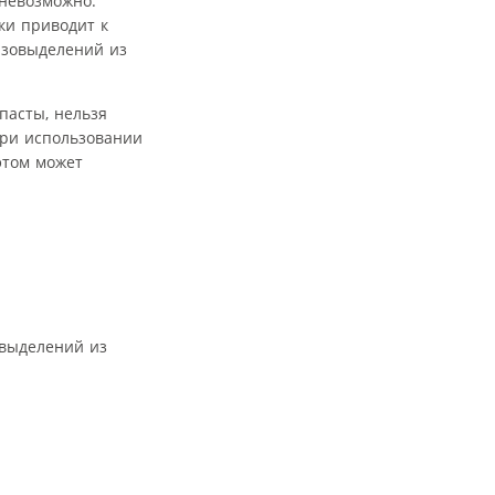
невозможно.
ки приводит к
газовыделений из
пасты, нельзя
При использовании
этом может
овыделений из